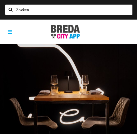
Zoeken
Breda
Home
City
App
Agenda
Deals
Party pics
Nieuws, interviews & blogs
Eten
Drinken
Slapen
Recreatief
Winkels