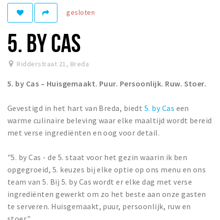
gesloten
Winkelgebieden
Parkeren
5. BY CAS
Bezienswaardigheden
Ridderstraat 21
,
Breda
Musea, theaters & podia
5. by Cas – Huisgemaakt. Puur. Persoonlijk. Ruw. Stoer.
Uitjes & activiteiten
Toeristische routes
Gevestigd in het hart van Breda, biedt
5. by Cas
een
Natuurgebieden
warme culinaire beleving waar elke maaltijd wordt bereid
met verse ingrediënten en oog voor detail.
Baroniepoorten
Sport
"5. by Cas - de 5. staat voor het gezin waarin ik ben
opgegroeid, 5. keuzes bij elke optie op ons menu en ons
Privacy
team van 5. Bij 5. by Cas wordt er elke dag met verse
ingrediënten gewerkt om zo het beste aan onze gasten
Inloggen
te serveren. Huisgemaakt, puur, persoonlijk, ruw en
stoer."