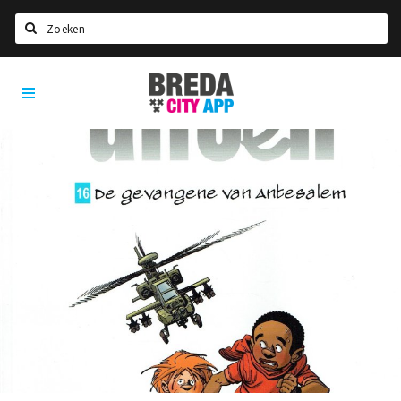
Zoeken
Breda
Home
City
App
Agenda
Deals
Party pics
Nieuws, interviews & blogs
Eten
Drinken
Slapen
Recreatief
Winkels