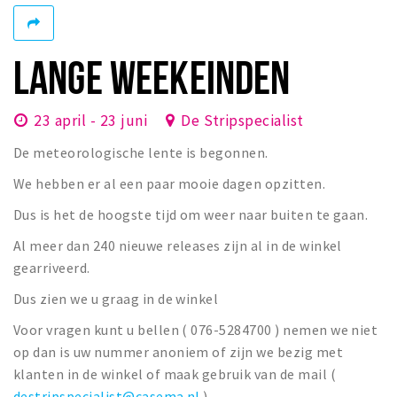
Winkelgebieden
Parkeren
LANGE WEEKEINDEN
Bezienswaardigheden
23 april - 23 juni
De Stripspecialist
Musea, theaters & podia
De meteorologische lente is begonnen.
Uitjes & activiteiten
Toeristische routes
We hebben er al een paar mooie dagen opzitten.
Natuurgebieden
Dus is het de hoogste tijd om weer naar buiten te gaan.
Baroniepoorten
Al meer dan 240 nieuwe releases zijn al in de winkel
gearriveerd.
Sport
Dus zien we u graag in de winkel
Privacy
Voor vragen kunt u bellen ( 076-5284700 ) nemen we niet
op dan is uw nummer anoniem of zijn we bezig met
Inloggen
klanten in de winkel of maak gebruik van de mail (
destripspecialist@casema.nl
).