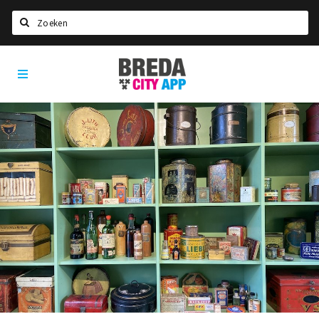
Zoeken
Breda
Home
City
App
Agenda
Deals
Party pics
Nieuws, interviews & blogs
Eten
Drinken
Slapen
Recreatief
Winkels