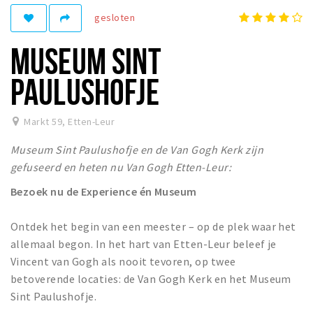
gesloten
Winkelgebieden
Parkeren
MUSEUM SINT
Bezienswaardigheden
PAULUSHOFJE
Musea, theaters & podia
Uitjes & activiteiten
Markt 59
,
Etten-Leur
Toeristische routes
Museum Sint Paulushofje en de Van Gogh Kerk zijn
Natuurgebieden
gefuseerd en heten nu Van Gogh Etten-Leur:
Baroniepoorten
Bezoek nu de Experience én Museum
Sport
Ontdek het begin van een meester – op de plek waar het
allemaal begon. In het hart van Etten-Leur beleef je
Privacy
Vincent van Gogh als nooit tevoren, op twee
betoverende locaties: de Van Gogh Kerk en het Museum
Inloggen
Sint Paulushofje.