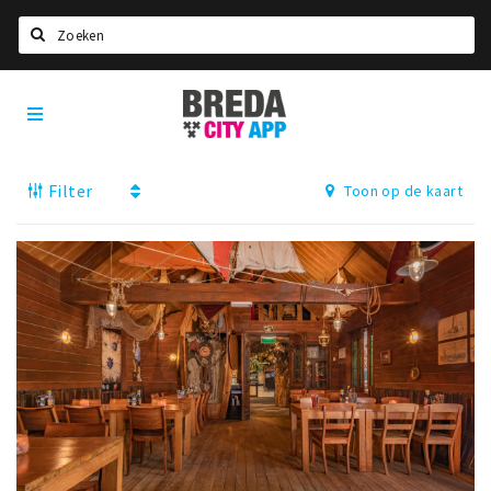
Zoeken
Breda
Home
City
App
Agenda
Filter
Toon op de kaart
Deals
Party pics
Nieuws, interviews & blogs
Eten
Drinken
Slapen
Recreatief
Winkels