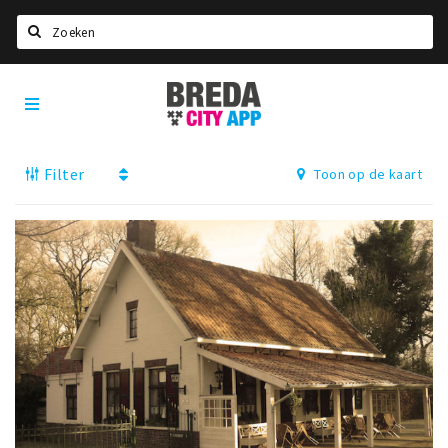
Zoeken
Breda
Home
City
App
Agenda
Filter
Toon op de kaart
Deals
Party pics
Nieuws, interviews & blogs
Eten
Drinken
Slapen
Recreatief
Winkels