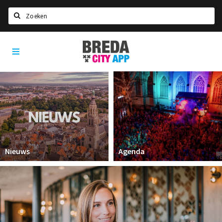
Zoeken
Breda
Home
City
App
Agenda
Deals
Party pics
Nieuws, interviews & blogs
Eten
Nieuws
Agenda
Drinken
Slapen
Recreatief
Winkels