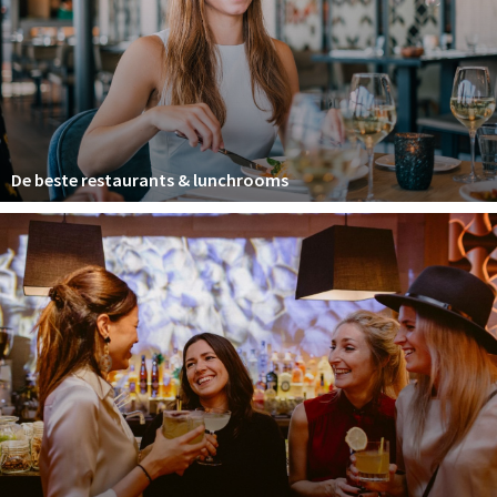
Winkelgebieden
Parkeren
Bezienswaardigheden
Musea, theaters & podia
De beste restaurants & lunchrooms
Uitjes & activiteiten
Toeristische routes
Natuurgebieden
Baroniepoorten
Sport
Privacy
Inloggen