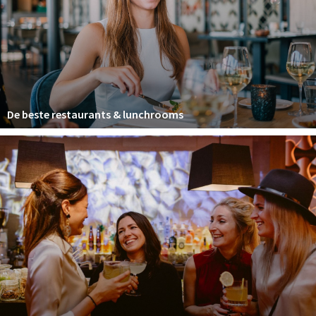
Winkelgebieden
Parkeren
Bezienswaardigheden
Musea, theaters & podia
De beste restaurants & lunchrooms
Uitjes & activiteiten
Toeristische routes
Natuurgebieden
Baroniepoorten
Sport
Privacy
Inloggen