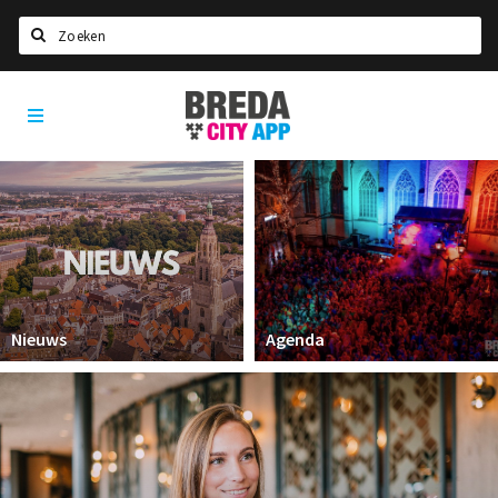
Zoeken
Breda
Home
City
App
Agenda
Deals
Party pics
Nieuws, interviews & blogs
Eten
Nieuws
Agenda
Drinken
Slapen
Recreatief
Winkels