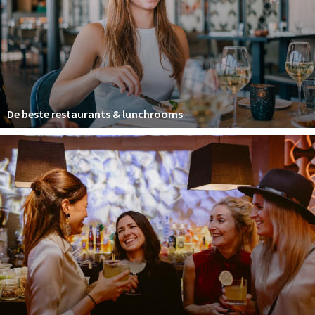
Winkelgebieden
Parkeren
Bezienswaardigheden
Musea, theaters & podia
De beste restaurants & lunchrooms
Uitjes & activiteiten
Toeristische routes
Natuurgebieden
Baroniepoorten
Sport
Privacy
Inloggen