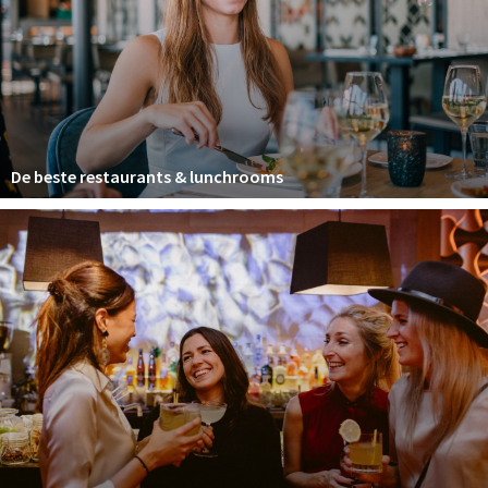
Winkelgebieden
Parkeren
Bezienswaardigheden
Musea, theaters & podia
De beste restaurants & lunchrooms
Uitjes & activiteiten
Toeristische routes
Natuurgebieden
Baroniepoorten
Sport
Privacy
Inloggen