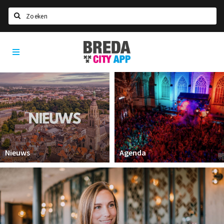
Zoeken
Breda
Home
City
App
Agenda
Deals
Party pics
Nieuws, interviews & blogs
Eten
Nieuws
Agenda
Drinken
Slapen
Recreatief
Winkels