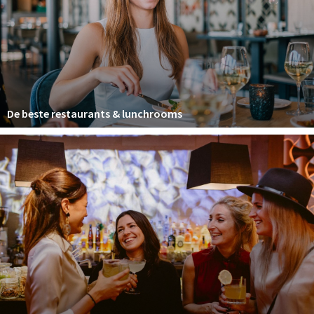
Winkelgebieden
Parkeren
Bezienswaardigheden
Musea, theaters & podia
De beste restaurants & lunchrooms
Uitjes & activiteiten
Toeristische routes
Natuurgebieden
Baroniepoorten
Sport
Privacy
Inloggen