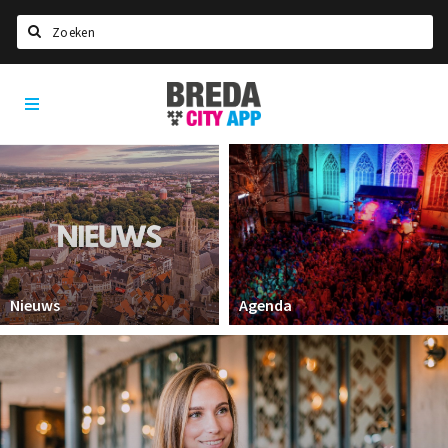
Zoeken
Breda
Home
City
App
Agenda
Deals
Party pics
Nieuws, interviews & blogs
Eten
Nieuws
Agenda
Drinken
Slapen
Recreatief
Winkels