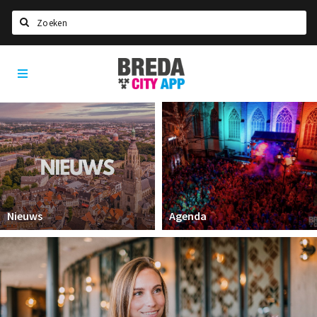
Zoeken
Breda
Home
City
App
Agenda
Deals
Party pics
Nieuws, interviews & blogs
Eten
Nieuws
Agenda
Drinken
Slapen
Recreatief
Winkels