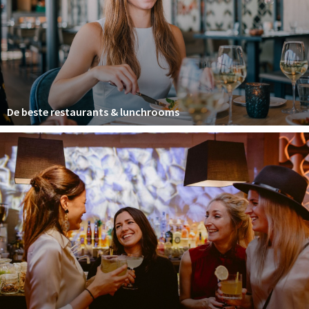
Winkelgebieden
Parkeren
Bezienswaardigheden
Musea, theaters & podia
De beste restaurants & lunchrooms
Uitjes & activiteiten
Toeristische routes
Natuurgebieden
Baroniepoorten
Sport
Privacy
Inloggen