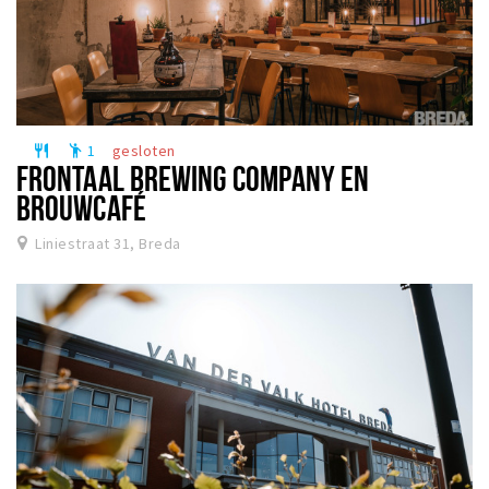
1
gesloten
restaurant
emoji_people
FRONTAAL BREWING COMPANY EN
BROUWCAFÉ
Liniestraat 31, Breda