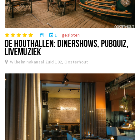
1
gesloten
restaurant
event
DE HOUTHALLEN: DINERSHOWS, PUBQUIZ,
LIVEMUZIEK
Wilhelminakanaal Zuid 102, Oosterhout