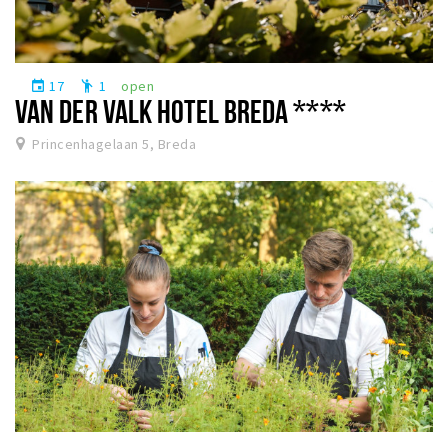
17
1
open
event
emoji_people
VAN DER VALK HOTEL BREDA ****
Princenhagelaan 5, Breda