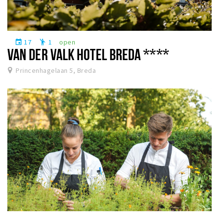
17
1
open
event
emoji_people
VAN DER VALK HOTEL BREDA ****
Princenhagelaan 5, Breda