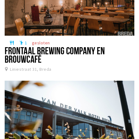
1
gesloten
restaurant
emoji_people
FRONTAAL BREWING COMPANY EN
BROUWCAFÉ
Liniestraat 31, Breda