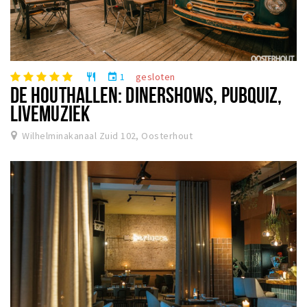
1
gesloten
restaurant
event
DE HOUTHALLEN: DINERSHOWS, PUBQUIZ,
LIVEMUZIEK
Wilhelminakanaal Zuid 102, Oosterhout