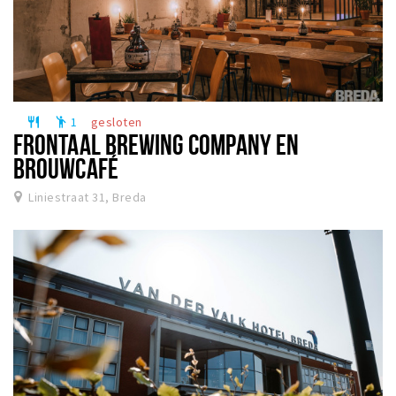
1
gesloten
restaurant
emoji_people
FRONTAAL BREWING COMPANY EN
BROUWCAFÉ
Liniestraat 31, Breda