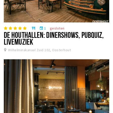
1
gesloten
restaurant
event
DE HOUTHALLEN: DINERSHOWS, PUBQUIZ,
LIVEMUZIEK
Wilhelminakanaal Zuid 102, Oosterhout