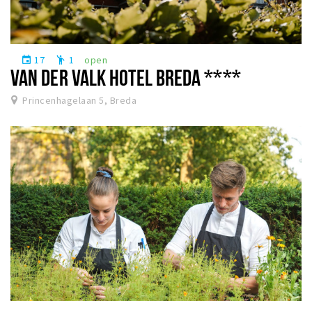
17
1
open
event
emoji_people
VAN DER VALK HOTEL BREDA ****
Princenhagelaan 5, Breda