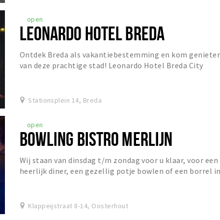
open
LEONARDO HOTEL BREDA
Ontdek Breda als vakantiebestemming en kom geniete
van deze prachtige stad! Leonardo Hotel Breda City
Center is gevestigd in een charmant gebouw dat...
Stationsplein 14, Breda
open
BOWLING BISTRO MERLIJN
Wij staan van dinsdag t/m zondag voor u klaar, voor een
heerlijk diner, een gezellig potje bowlen of een borrel i
het Grand Café!
Klappeijstraat 8-14, Oosterhout