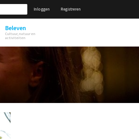
Inloggen
Registreren
Beleven
Cultuur, natuur en
activiteiten