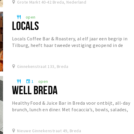
Grote Markt 40-42 Breda, Nederland
open
restaurant
LOCALS
Locals Coffee Bar & Roastery, al elf jaar een begrip in
Tilburg, heeft haar tweede vestiging geopend in de
Ginnekenstraat. De koffiebar staat bekend o...
Ginnekenstraat 133, Breda
1
open
restaurant
event
WELL BREDA
Healthy Food & Juice Bar in Breda voor ontbijt, all-day
brunch, lunch en diner. Met focaccia’s, bowls, salades,
specialty coffee, matcha, verse juices...
Nieuwe Ginnekenstraat 49, Breda