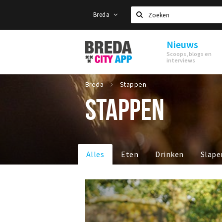
Breda
Zoeken
Nieuws
Stappen
Scoops, blogs en
&
interviews
Shoppen
Breda
Breda
Stappen
STAPPEN
Alles
Eten
Drinken
Slape