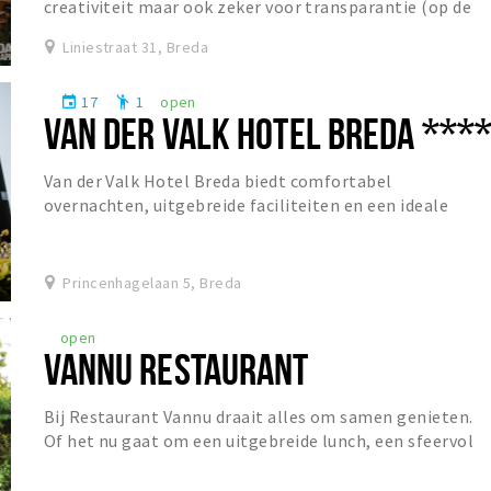
creativiteit maar ook zeker voor transparantie (op de
helderheid van sommige bieren na). Dit...
Liniestraat 31, Breda
17
1
open
event
emoji_people
VAN DER VALK HOTEL BREDA ***
Van der Valk Hotel Breda biedt comfortabel
overnachten, uitgebreide faciliteiten en een ideale
ligging voor zowel ontspanning als zakelijke gasten.
Princenhagelaan 5, Breda
open
VANNU RESTAURANT
Bij Restaurant Vannu draait alles om samen genieten.
Of het nu gaat om een uitgebreide lunch, een sfeervol
diner of een gezellige borrel, gasten zijn...