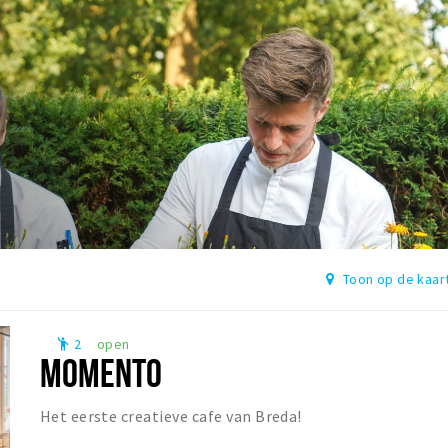
Toon op de kaar
2
open
emoji_people
MOMENTO
Het eerste creatieve cafe van Breda!