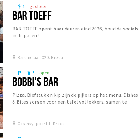
1
gesloten
emoji_people
BAR TOEFF
BAR TOEFF opent haar deuren eind 2026, houd de social
in de gaten!
Baronielaan 320, Breda
5
open
restaurant
emoji_people
BOBBI'S BAR
Pizza, Biefstuk en kip zijn de pijlers op het menu. Dishe
& Bites zorgen voor een tafel vol lekkers, samen te
stellen naar eigen wens. De prominent a...
Gasthuyspoort 1, Breda