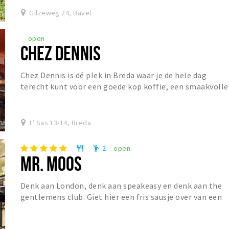
Gilzeweg 24, Bavel
open
CHEZ DENNIS
Chez Dennis is dé plek in Breda waar je de hele dag
terecht kunt voor een goede kop koffie, een smaakvolle
lunch of een gezellige borrel. De dag begin...
t’ Sas 13-14, Breda
2
open
restaurant
emoji_people
MR. MOOS
Denk aan London, denk aan speakeasy en denk aan the
gentlemens club. Giet hier een fris sausje over van een
Franse Bistro en Mr. Moos is geboren. Mr....