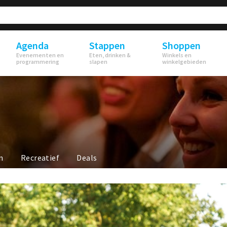
Agenda
Stappen
Shoppen
Evenementen en
Eten, drinken &
Winkels en
programmering
slapen
winkelgebieden
n
Recreatief
Deals