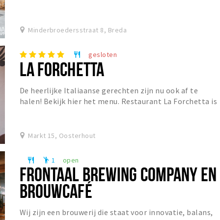
Minderbroedersstraat 8, Breda
gesloten
restaurant
LA FORCHETTA
De heerlijke Italiaanse gerechten zijn nu ook af te
halen! Bekijk hier het menu. Restaurant La Forchetta is
een sfeervol restaurant in het centrum van...
Markt 15, Oosterhout
1
open
restaurant
emoji_people
FRONTAAL BREWING COMPANY EN
BROUWCAFÉ
Wij zijn een brouwerij die staat voor innovatie, balans,