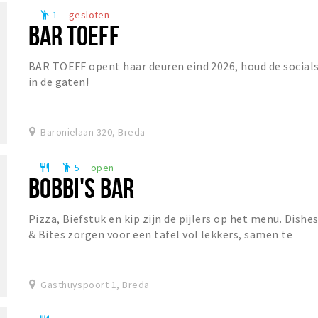
1
gesloten
emoji_people
BAR TOEFF
BAR TOEFF opent haar deuren eind 2026, houd de social
in de gaten!
Baronielaan 320, Breda
5
open
restaurant
emoji_people
BOBBI'S BAR
Pizza, Biefstuk en kip zijn de pijlers op het menu. Dishe
& Bites zorgen voor een tafel vol lekkers, samen te
stellen naar eigen wens. De prominent a...
Gasthuyspoort 1, Breda