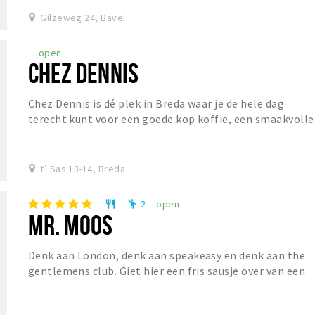
Gilzeweg 24, Bavel
open
CHEZ DENNIS
Chez Dennis is dé plek in Breda waar je de hele dag
terecht kunt voor een goede kop koffie, een smaakvolle
lunch of een gezellige borrel. De dag begin...
t’ Sas 13-14, Breda
2
open
restaurant
emoji_people
MR. MOOS
Denk aan London, denk aan speakeasy en denk aan the
gentlemens club. Giet hier een fris sausje over van een
Franse Bistro en Mr. Moos is geboren. Mr....