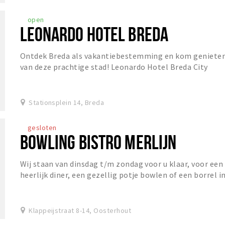
open
LEONARDO HOTEL BREDA
Ontdek Breda als vakantiebestemming en kom geniete
van deze prachtige stad! Leonardo Hotel Breda City
Center is gevestigd in een charmant gebouw dat...
Stationsplein 14, Breda
gesloten
BOWLING BISTRO MERLIJN
Wij staan van dinsdag t/m zondag voor u klaar, voor een
heerlijk diner, een gezellig potje bowlen of een borrel i
het Grand Café!
Klappeijstraat 8-14, Oosterhout