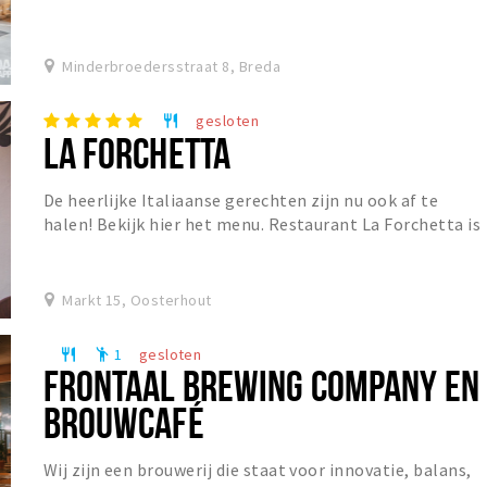
Minderbroedersstraat 8, Breda
gesloten
restaurant
LA FORCHETTA
De heerlijke Italiaanse gerechten zijn nu ook af te
halen! Bekijk hier het menu. Restaurant La Forchetta is
een sfeervol restaurant in het centrum van...
Markt 15, Oosterhout
1
gesloten
restaurant
emoji_people
FRONTAAL BREWING COMPANY EN
BROUWCAFÉ
Wij zijn een brouwerij die staat voor innovatie, balans,