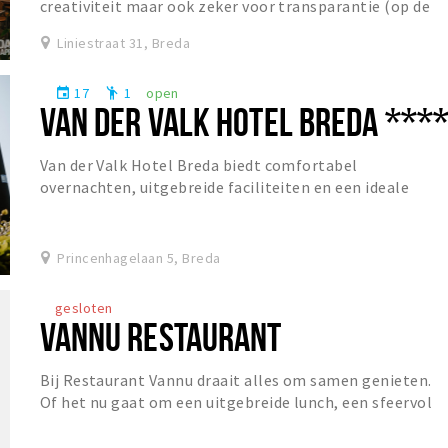
creativiteit maar ook zeker voor transparantie (op de
helderheid van sommige bieren na). Dit...
Liniestraat 31, Breda
17
1
open
event
emoji_people
VAN DER VALK HOTEL BREDA ***
Van der Valk Hotel Breda biedt comfortabel
overnachten, uitgebreide faciliteiten en een ideale
ligging voor zowel ontspanning als zakelijke gasten.
Princenhagelaan 5, Breda
gesloten
VANNU RESTAURANT
Bij Restaurant Vannu draait alles om samen genieten.
Of het nu gaat om een uitgebreide lunch, een sfeervol
diner of een gezellige borrel, gasten zijn...