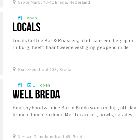
Grote Markt 40-42 Breda, Nederland
open
restaurant
LOCALS
Locals Coffee Bar & Roastery, al elf jaar een begrip in
Tilburg, heeft haar tweede vestiging geopend in de
Ginnekenstraat. De koffiebar staat bekend o...
Ginnekenstraat 133, Breda
1
open
restaurant
event
WELL BREDA
Healthy Food & Juice Bar in Breda voor ontbijt, all-day
brunch, lunch en diner. Met focaccia’s, bowls, salades,
specialty coffee, matcha, verse juices...
Nieuwe Ginnekenstraat 49, Breda