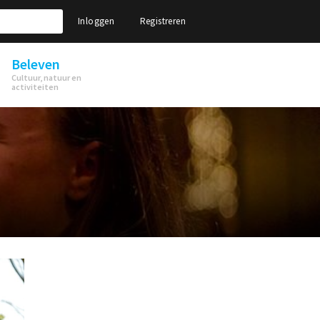
Inloggen
Registreren
Beleven
Cultuur, natuur en
activiteiten