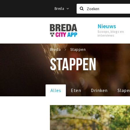
Breda
Zoeken
Nieuws
Stappen
Scoops, blogs en
&
interviews
Shoppen
Breda
Breda
Stappen
STAPPEN
Alles
Eten
Drinken
Slape