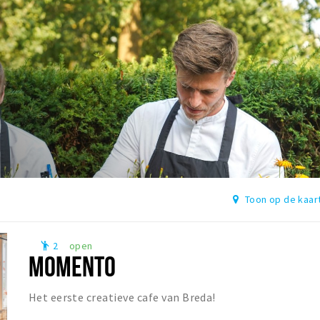
Toon op de kaar
2
open
emoji_people
MOMENTO
Het eerste creatieve cafe van Breda!