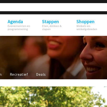
Agenda
Stappen
Shoppen
Evenementen en
Eten, drinken &
Winkels en
programmering
slapen
winkelgebieden
n
Recreatief
Deals