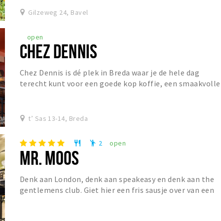
Gilzeweg 24, Bavel
open
CHEZ DENNIS
Chez Dennis is dé plek in Breda waar je de hele dag
terecht kunt voor een goede kop koffie, een smaakvolle
lunch of een gezellige borrel. De dag begin...
t’ Sas 13-14, Breda
2
open
restaurant
emoji_people
MR. MOOS
Denk aan London, denk aan speakeasy en denk aan the
gentlemens club. Giet hier een fris sausje over van een
Franse Bistro en Mr. Moos is geboren. Mr....