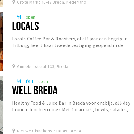
Grote Markt 40-42 Breda, Nederland
open
restaurant
LOCALS
Locals Coffee Bar & Roastery, al elf jaar een begrip in
Tilburg, heeft haar tweede vestiging geopend in de
Ginnekenstraat. De koffiebar staat bekend o...
Ginnekenstraat 133, Breda
1
open
restaurant
event
WELL BREDA
Healthy Food & Juice Bar in Breda voor ontbijt, all-day
brunch, lunch en diner. Met focaccia’s, bowls, salades,
specialty coffee, matcha, verse juices...
Nieuwe Ginnekenstraat 49, Breda