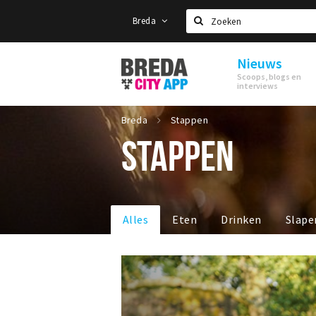
Breda
Zoeken
Nieuws
Stappen
Scoops, blogs en
&
interviews
Shoppen
Breda
Breda
Stappen
STAPPEN
Alles
Eten
Drinken
Slape