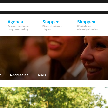
Agenda
Stappen
Shoppen
Evenementen en
Eten, drinken &
Winkels en
programmering
slapen
winkelgebieden
n
Recreatief
Deals