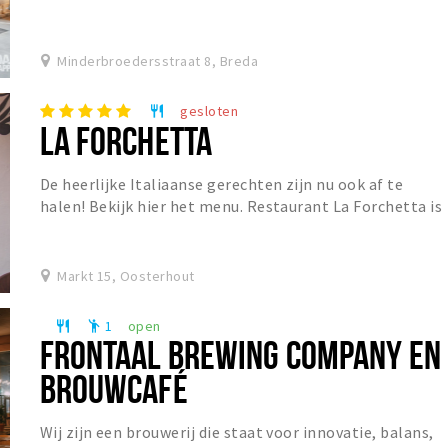
Minderbroedersstraat 8, Breda
gesloten
restaurant
LA FORCHETTA
De heerlijke Italiaanse gerechten zijn nu ook af te
halen! Bekijk hier het menu. Restaurant La Forchetta is
een sfeervol restaurant in het centrum van...
Markt 15, Oosterhout
1
open
restaurant
emoji_people
FRONTAAL BREWING COMPANY EN
BROUWCAFÉ
Wij zijn een brouwerij die staat voor innovatie, balans,