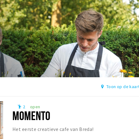
Toon op de kaar
2
open
emoji_people
MOMENTO
Het eerste creatieve cafe van Breda!