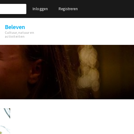
Inloggen
Registreren
Beleven
Cultuur, natuur en
activiteiten