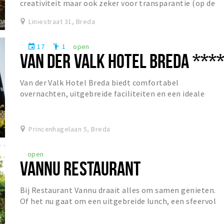
creativiteit maar ook zeker voor transparantie (op de
helderheid van sommige bieren na). Dit...
Liniestraat 31, Breda
17
1
open
event
emoji_people
VAN DER VALK HOTEL BREDA ***
Van der Valk Hotel Breda biedt comfortabel
overnachten, uitgebreide faciliteiten en een ideale
ligging voor zowel ontspanning als zakelijke gasten.
Princenhagelaan 5, Breda
open
VANNU RESTAURANT
Bij Restaurant Vannu draait alles om samen genieten.
Of het nu gaat om een uitgebreide lunch, een sfeervol
diner of een gezellige borrel, gasten zijn...