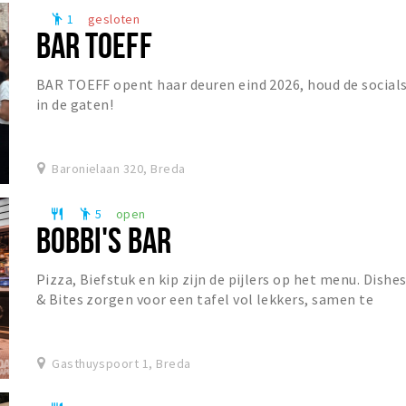
1
gesloten
emoji_people
BAR TOEFF
BAR TOEFF opent haar deuren eind 2026, houd de social
in de gaten!
Baronielaan 320, Breda
5
open
restaurant
emoji_people
BOBBI'S BAR
Pizza, Biefstuk en kip zijn de pijlers op het menu. Dishe
& Bites zorgen voor een tafel vol lekkers, samen te
stellen naar eigen wens. De prominent a...
Gasthuyspoort 1, Breda