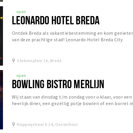
open
LEONARDO HOTEL BREDA
Ontdek Breda als vakantiebestemming en kom geniete
van deze prachtige stad! Leonardo Hotel Breda City
Center is gevestigd in een charmant gebouw dat...
Stationsplein 14, Breda
open
BOWLING BISTRO MERLIJN
Wij staan van dinsdag t/m zondag voor u klaar, voor een
heerlijk diner, een gezellig potje bowlen of een borrel i
het Grand Café!
Klappeijstraat 8-14, Oosterhout