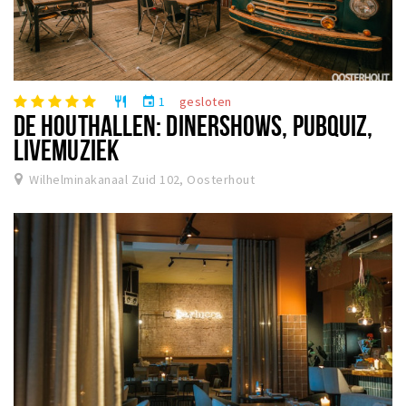
1
gesloten
restaurant
event
DE HOUTHALLEN: DINERSHOWS, PUBQUIZ,
LIVEMUZIEK
Wilhelminakanaal Zuid 102, Oosterhout