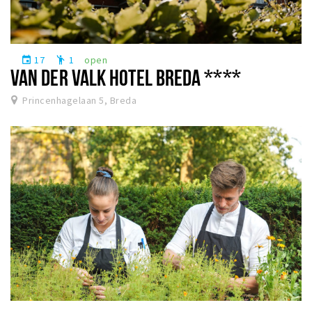
17
1
open
event
emoji_people
VAN DER VALK HOTEL BREDA ****
Princenhagelaan 5, Breda