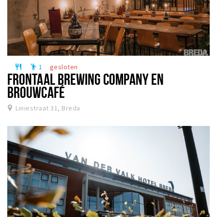
1
gesloten
restaurant
emoji_people
FRONTAAL BREWING COMPANY EN
BROUWCAFÉ
Liniestraat 31, Breda