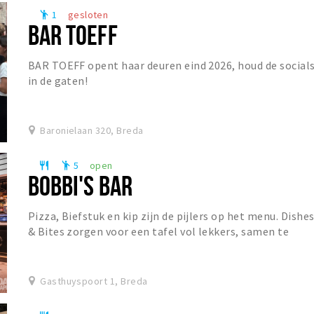
1
gesloten
emoji_people
BAR TOEFF
BAR TOEFF opent haar deuren eind 2026, houd de social
in de gaten!
Baronielaan 320, Breda
5
open
restaurant
emoji_people
BOBBI'S BAR
Pizza, Biefstuk en kip zijn de pijlers op het menu. Dishe
& Bites zorgen voor een tafel vol lekkers, samen te
stellen naar eigen wens. De prominent a...
Gasthuyspoort 1, Breda