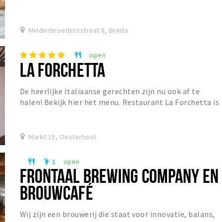
Minderbroedersstraat 8, Breda
open
restaurant
LA FORCHETTA
De heerlijke Italiaanse gerechten zijn nu ook af te
halen! Bekijk hier het menu. Restaurant La Forchetta is
een sfeervol restaurant in het centrum van...
Markt 15, Oosterhout
1
open
restaurant
emoji_people
FRONTAAL BREWING COMPANY EN
BROUWCAFÉ
Wij zijn een brouwerij die staat voor innovatie, balans,