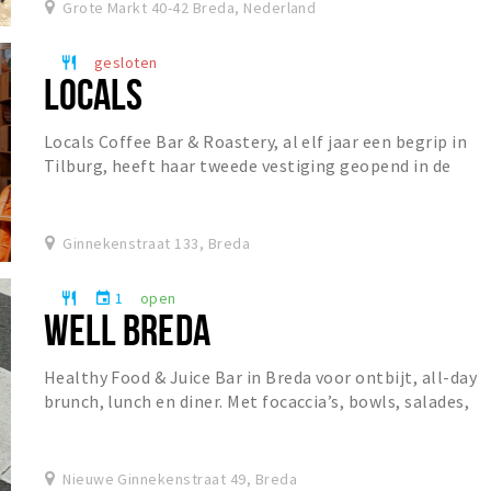
Grote Markt 40-42 Breda, Nederland
gesloten
restaurant
LOCALS
Locals Coffee Bar & Roastery, al elf jaar een begrip in
Tilburg, heeft haar tweede vestiging geopend in de
Ginnekenstraat. De koffiebar staat bekend o...
Ginnekenstraat 133, Breda
1
open
restaurant
event
WELL BREDA
Healthy Food & Juice Bar in Breda voor ontbijt, all-day
brunch, lunch en diner. Met focaccia’s, bowls, salades,
specialty coffee, matcha, verse juices...
Nieuwe Ginnekenstraat 49, Breda