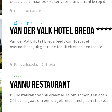
creativiteit maar ook zeker voor transparantie (op de
helderheid van sommige bieren na). Dit...
Liniestraat 31, Breda
17
1
open
event
emoji_people
VAN DER VALK HOTEL BREDA ***
Van der Valk Hotel Breda biedt comfortabel
overnachten, uitgebreide faciliteiten en een ideale
ligging voor zowel ontspanning als zakelijke gasten.
Princenhagelaan 5, Breda
open
VANNU RESTAURANT
Bij Restaurant Vannu draait alles om samen genieten.
Of het nu gaat om een uitgebreide lunch, een sfeervol
diner of een gezellige borrel, gasten zijn...