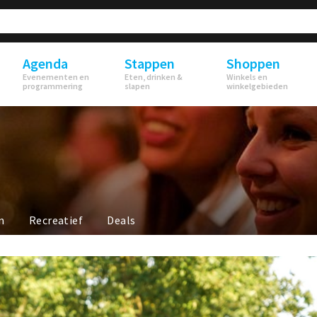
Agenda
Stappen
Shoppen
Evenementen en
Eten, drinken &
Winkels en
programmering
slapen
winkelgebieden
n
Recreatief
Deals