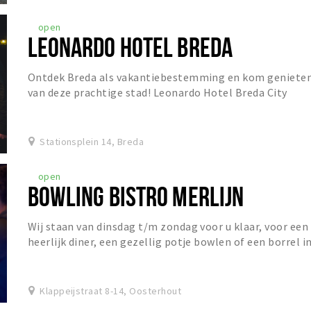
open
LEONARDO HOTEL BREDA
Ontdek Breda als vakantiebestemming en kom geniete
van deze prachtige stad! Leonardo Hotel Breda City
Center is gevestigd in een charmant gebouw dat...
Stationsplein 14, Breda
open
BOWLING BISTRO MERLIJN
Wij staan van dinsdag t/m zondag voor u klaar, voor een
heerlijk diner, een gezellig potje bowlen of een borrel i
het Grand Café!
Klappeijstraat 8-14, Oosterhout