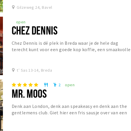
Gilzeweg 24, Bavel
open
CHEZ DENNIS
Chez Dennis is dé plek in Breda waar je de hele dag
terecht kunt voor een goede kop koffie, een smaakvolle
lunch of een gezellige borrel. De dag begin...
t’ Sas 13-14, Breda
2
open
restaurant
emoji_people
MR. MOOS
Denk aan London, denk aan speakeasy en denk aan the
gentlemens club. Giet hier een fris sausje over van een
Franse Bistro en Mr. Moos is geboren. Mr....