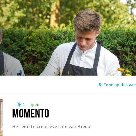
Toon op de kaar
2
open
emoji_people
MOMENTO
Het eerste creatieve cafe van Breda!