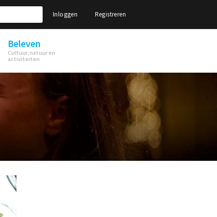
Inloggen
Registreren
Beleven
Cultuur, natuur en
activiteiten