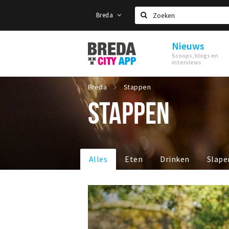
Breda
Zoeken
Nieuws
Stappen
Scoops, blogs en
&
interviews
Shoppen
Breda
Breda
Stappen
STAPPEN
Alles
Eten
Drinken
Slape