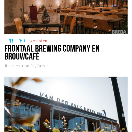
1
gesloten
restaurant
emoji_people
FRONTAAL BREWING COMPANY EN
BROUWCAFÉ
Liniestraat 31, Breda