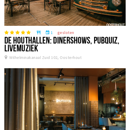
1
gesloten
restaurant
event
DE HOUTHALLEN: DINERSHOWS, PUBQUIZ,
LIVEMUZIEK
Wilhelminakanaal Zuid 102, Oosterhout