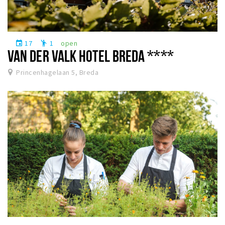
17
1
open
event
emoji_people
VAN DER VALK HOTEL BREDA ****
Princenhagelaan 5, Breda