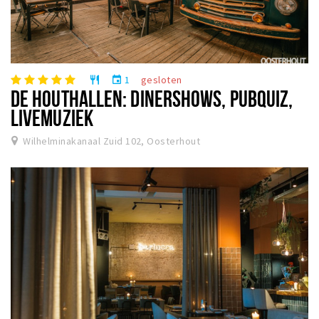
1
gesloten
restaurant
event
DE HOUTHALLEN: DINERSHOWS, PUBQUIZ,
LIVEMUZIEK
Wilhelminakanaal Zuid 102, Oosterhout