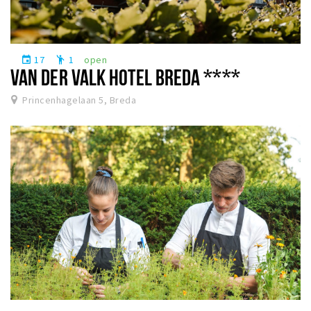
17
1
open
event
emoji_people
VAN DER VALK HOTEL BREDA ****
Princenhagelaan 5, Breda