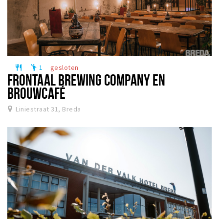
1
gesloten
restaurant
emoji_people
FRONTAAL BREWING COMPANY EN
BROUWCAFÉ
Liniestraat 31, Breda