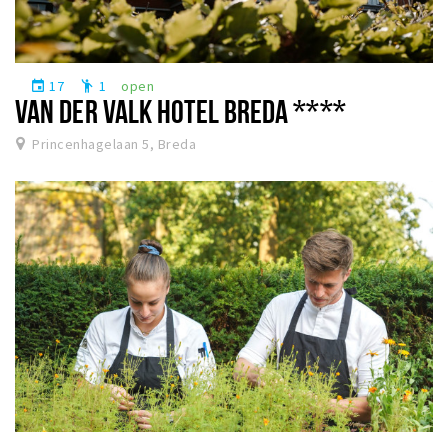
17
1
open
event
emoji_people
VAN DER VALK HOTEL BREDA ****
Princenhagelaan 5, Breda