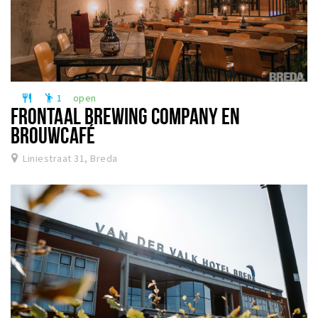
1
open
restaurant
emoji_people
FRONTAAL BREWING COMPANY EN
BROUWCAFÉ
Liniestraat 31, Breda