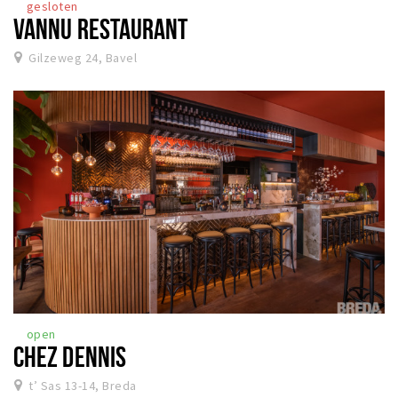
gesloten
VANNU RESTAURANT
Gilzeweg 24, Bavel
open
CHEZ DENNIS
t’ Sas 13-14, Breda