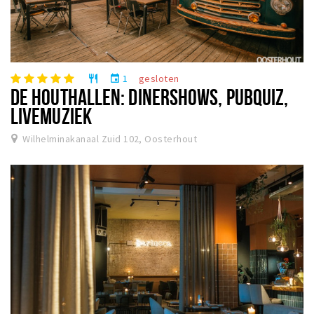
1
gesloten
restaurant
event
DE HOUTHALLEN: DINERSHOWS, PUBQUIZ,
LIVEMUZIEK
Wilhelminakanaal Zuid 102, Oosterhout