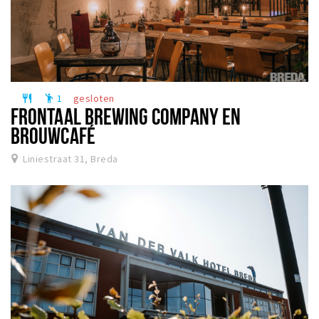
1
gesloten
restaurant
emoji_people
FRONTAAL BREWING COMPANY EN
BROUWCAFÉ
Liniestraat 31, Breda