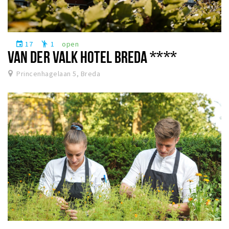
17
1
open
event
emoji_people
VAN DER VALK HOTEL BREDA ****
Princenhagelaan 5, Breda