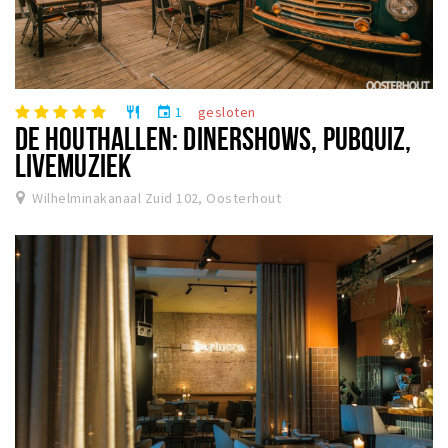
1
gesloten
restaurant
event
DE HOUTHALLEN: DINERSHOWS, PUBQUIZ,
LIVEMUZIEK
Wilhelminakanaal Zuid 102, Oosterhout