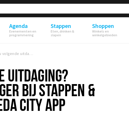
Agenda
Stappen
Shoppen
Evenementen en
Eten, drinken &
Winkels en
programmering
slapen
winkelgebieden
Jouw volgende uitdaging? Accountmanager bij Stappen & Shoppen | Breda City App
E UITDAGING?
ER BIJ STAPPEN &
DA CITY APP