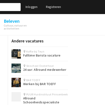
Inloggen
Registreren
Beleven
Cultuur, natuur en
activiteiten
Andere vacatures
Koffie bij Teun
Fulltime Barista vacature
Skischool Oosterhout
24 uur: Allround medewerker
BAR TOEFF
Werken bij BAR TOEFF
PUUR Huidinstituut Prinsenbeek
Allround
Schoonheidsspecialiste