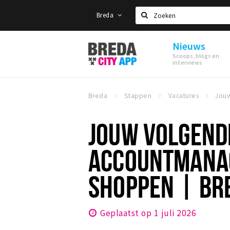
Breda
Zoeken
Nieuws
Stappen
Scoops, blogs en
&
interviews
Shoppen
Breda
Breda
Stappen
Vacatures
JOUW VOLGEND
ACCOUNTMANAG
SHOPPEN | BRE
Geplaatst op 1 juli 2026