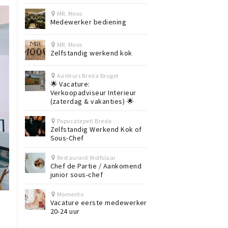
MR. Moos
Medewerker bediening
MR. Moos
Zelfstandig werkend kok
Aanhuis Breda Brugel
🌟 Vacature:
Verkoopadviseur Interieur
(zaterdag & vakanties) 🌟
Popocatepetl Breda
Zelfstandig Werkend Kok of
Sous-Chef
Restaurant Wolfslaar
Chef de Partie / Aankomend
junior sous-chef
Momento
Vacature eerste medewerker
20-24 uur