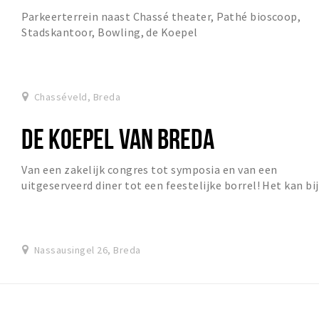
Parkeerterrein naast Chassé theater, Pathé bioscoop,
Stadskantoor, Bowling, de Koepel
Chasséveld, Breda
DE KOEPEL VAN BREDA
Van een zakelijk congres tot symposia en van een
uitgeserveerd diner tot een feestelijke borrel! Het kan bij
ons allemaal. De koepelgevangenis bevat 1...
Nassausingel 26, Breda