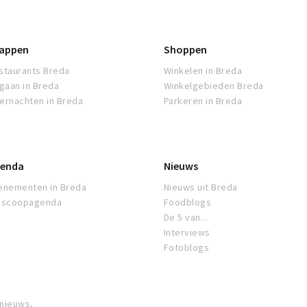
appen
Shoppen
staurants Breda
Winkelen in Breda
tgaan in Breda
Winkelgebieden Breda
ernachten in Breda
Parkeren in Breda
enda
Nieuws
enementen in Breda
Nieuws uit Breda
oscoopagenda
Foodblogs
De 5 van...
Interviews
Fotoblogs
 nieuws,