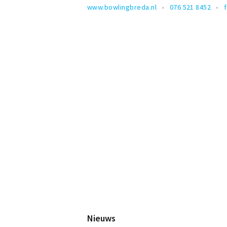
www.bowlingbreda.nl
076 521 8452
Nieuws