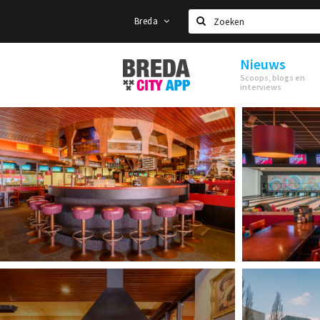
Breda
Zoeken
Nieuws
Stappen
Scoops, blogs en
&
interviews
Shoppen
Breda