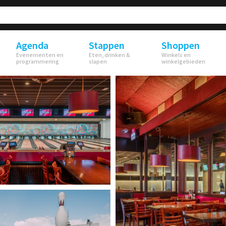
Agenda
Stappen
Shoppen
Evenementen en
Eten, drinken &
Winkels en
programmering
slapen
winkelgebieden