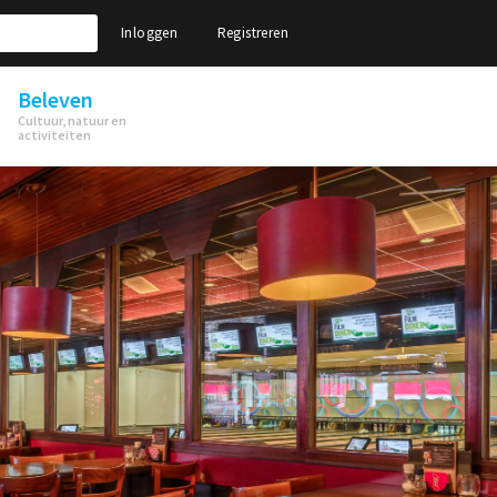
Inloggen
Registreren
Beleven
Cultuur, natuur en
activiteiten