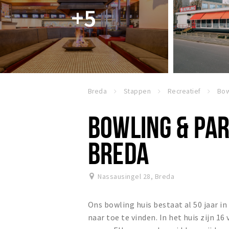
+5
Breda
Stappen
Recreatief
BOWLING & PA
BREDA
Nassausingel 28
,
Breda
Ons bowling huis bestaat al 50 jaar in
naar toe te vinden. In het huis zijn