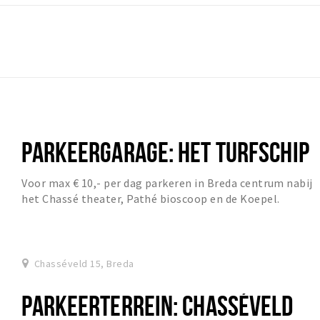
PARKEERGARAGE: HET TURFSCHIP
Voor max € 10,- per dag parkeren in Breda centrum nabij
het Chassé theater, Pathé bioscoop en de Koepel.
Chasséveld 15, Breda
PARKEERTERREIN: CHASSÉVELD