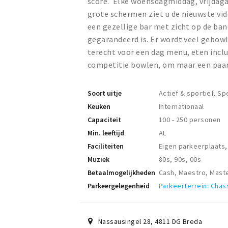
score. Elke woensdagmiddag, vrijdag
grote schermen ziet u de nieuwste vide
een gezellige bar met zicht op de ban
gegarandeerd is. Er wordt veel gebowld
terecht voor een dag menu, eten inclu
competitie bowlen, om maar een paa
Soort uitje
Actief & sportief, Sp
Keuken
Internationaal
Capaciteit
100 - 250 personen
Min. leeftijd
AL
Faciliteiten
Eigen parkeerplaats
Muziek
80s, 90s, 00s
Betaalmogelijkheden
Cash, Maestro, Mast
Parkeergelegenheid
Parkeerterrein: Chas
Nassausingel 28
,
4811 DG
Breda