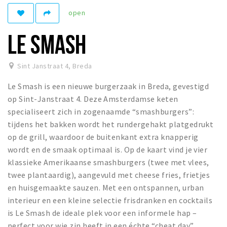
open
Winkelgebieden
Parkeren
LE SMASH
Bezienswaardigheden
Sint Janstraat 4
,
Breda
Musea, theaters & podia
Le Smash is een nieuwe burgerzaak in Breda, gevestigd
Uitjes & activiteiten
op Sint-Janstraat 4. Deze Amsterdamse keten
Toeristische routes
specialiseert zich in zogenaamde “smashburgers”:
Natuurgebieden
tijdens het bakken wordt het rundergehakt platgedrukt
op de grill, waardoor de buitenkant extra knapperig
Baroniepoorten
wordt en de smaak optimaal is. Op de kaart vind je vier
Sport
klassieke Amerikaanse smashburgers (twee met vlees,
twee plantaardig), aangevuld met cheese fries, frietjes
Privacy
en huisgemaakte sauzen. Met een ontspannen, urban
interieur en een kleine selectie frisdranken en cocktails
Inloggen
is Le Smash de ideale plek voor een informele hap –
perfect voor wie zin heeft in een échte “cheat day”