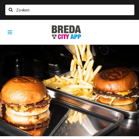
Zoeken
Breda
Home
City
App
Agenda
Deals
Party pics
Nieuws, interviews & blogs
Eten
Drinken
Slapen
Recreatief
Winkels