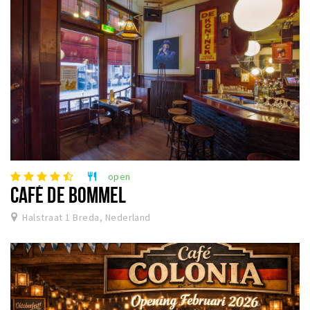
open
restaurant
CAFÉ DE BOMMEL
Halstraat 1 Breda, Nederland