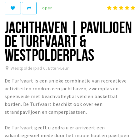
open
Winkelgebieden
Parkeren
JACHTHAVEN | PAVILJOEN
Bezienswaardigheden
DE TURFVAART &
Musea, theaters & podia
WESTPOLDERPLAS
Uitjes & activiteiten
Toeristische routes
Westpolderpad 6
,
Etten-Leur
Natuurgebieden
De Turfvaart is een unieke combinatie van recreatieve
Baroniepoorten
activiteiten rondom een jachthaven, zwemplas en
Sport
speelweide met beachvolleybal veld en basketbal
borden. De Turfvaart beschikt ook over een
Privacy
strandpaviljoen en camperplaatsen.
Inloggen
De Turfvaart geeft u zodra u er arriveert een
vakantiegevoel mede door het mooie houten paviljoen