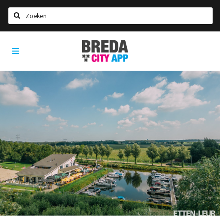
Zoeken
Breda
Home
City
App
Agenda
Deals
Party pics
Nieuws, interviews & blogs
Eten
Drinken
Slapen
Recreatief
Winkels