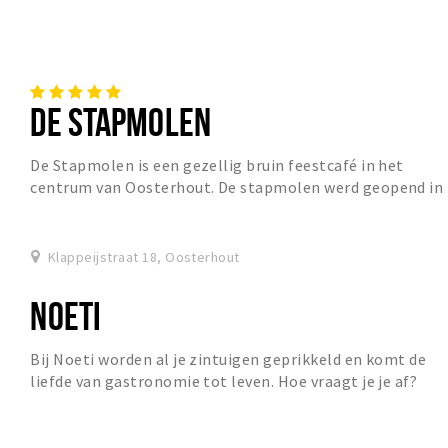
DE STAPMOLEN
De Stapmolen is een gezellig bruin feestcafé in het
centrum van Oosterhout. De stapmolen werd geopend in
1998 in Oosterhout. De muziek en het entertai...
Klappeijstraat 18, Oosterhout
NOETI
Bij Noeti worden al je zintuigen geprikkeld en komt de
liefde van gastronomie tot leven. Hoe vraagt je je af?
Door een kijkje te geven in onze keuken,...