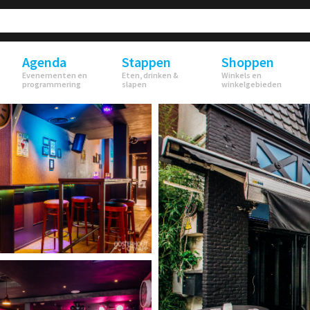
Agenda
Stappen
Shoppen
Evenementen en
Eten, drinken &
Winkels en
programmering
slapen
winkelgebieden