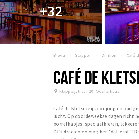
+32
Breda
Stappen
Drinken
Café d
CAFÉ DE KLETS
Klappeijstraat 20
,
Oosterhout
Café de Kletsereij voor jong en oud ge
lucht. Op doordeweekse dagen richt he
borrelhapjes, speciaalbieren, lekkere 
DJ's draaien en mag het "dak eraf"! De