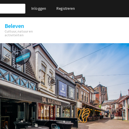
Inloggen
Registreren
Beleven
Cultuur, natuur en
activiteiten