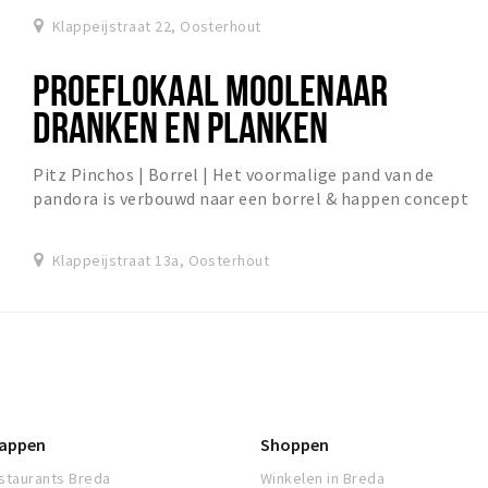
Klappeijstraat 22, Oosterhout
PROEFLOKAAL MOOLENAAR
DRANKEN EN PLANKEN
Pitz Pinchos | Borrel | Het voormalige pand van de
pandora is verbouwd naar een borrel & happen concept
waar je zowel in de middag als avond terecht k...
Klappeijstraat 13a, Oosterhout
appen
Shoppen
staurants Breda
Winkelen in Breda