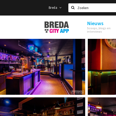
Breda
Zoeken
Nieuws
Stappen
Scoops, blogs en
&
interviews
Shoppen
Breda