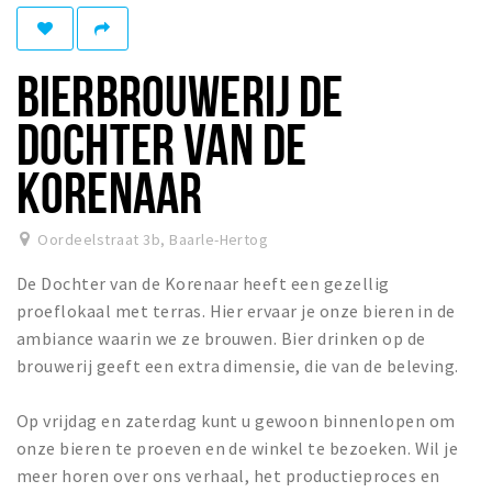
Winkelgebieden
Parkeren
BIERBROUWERIJ DE
Bezienswaardigheden
DOCHTER VAN DE
Musea, theaters & podia
KORENAAR
Uitjes & activiteiten
Toeristische routes
Oordeelstraat 3b
,
Baarle-Hertog
Natuurgebieden
De Dochter van de Korenaar heeft een gezellig
Baroniepoorten
proeflokaal met terras. Hier ervaar je onze bieren in de
Sport
ambiance waarin we ze brouwen. Bier drinken op de
brouwerij geeft een extra dimensie, die van de beleving.
Privacy
Op vrijdag en zaterdag kunt u gewoon binnenlopen om
Inloggen
onze bieren te proeven en de winkel te bezoeken. Wil je
meer horen over ons verhaal, het productieproces en