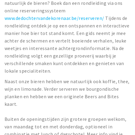
natuurlijk de bieren? Boek dan een rondleiding via ons
online reserveringssysteem
www.dedochtervandekorenaar.be/reserveren/
Tijdens de
rondleiding ontdek je op een ontspannen en interactieve
manier hoe bier tot stand komt. Een gids neemt je mee
achter de schermen en vertelt boeiende verhalen, leuke
weetjes en interessante achtergrondinformatie. Na de
rondleiding volgt een gezellige proeverij waarbij je
verschillende smaken kunt ontdekken en genieten van
lokale specialiteiten.
Naast onze bieren hebben we natuurlijk ook koffie, thee,
wijn en limonade. Verder serveren we bourgondische
planken en hebben we een originele Beers and Bites
kaart.
Buiten de openingstijden zijn grotere groepen welkom,
van maandag tot en met donderdag, optioneel in
combinatie met lunch of dagschotel. Meer info vind je