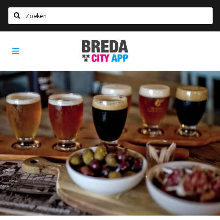
Zoeken
Breda
Home
City
App
Agenda
Deals
Party pics
Nieuws, interviews & blogs
Eten
Drinken
Slapen
Recreatief
Winkels