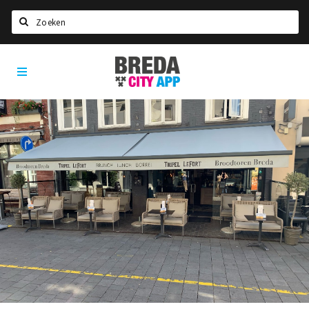
Zoeken
Breda
Home
City
App
Agenda
Deals
Party pics
Nieuws, interviews & blogs
Eten
Drinken
Slapen
Recreatief
Winkels