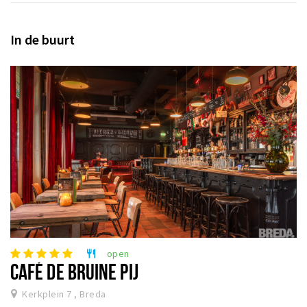
In de buurt
open
restaurant
CAFÉ DE BRUINE PIJ
Kerkplein 7 , Breda