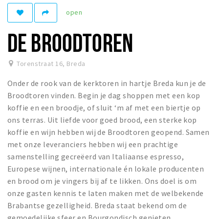
open
Winkelgebieden
Parkeren
DE BROODTOREN
Bezienswaardigheden
Torenstraat 16
,
Breda
Musea, theaters & podia
Onder de rook van de kerktoren in hartje Breda kun je de
Uitjes & activiteiten
Broodtoren vinden. Begin je dag shoppen met een kop
Toeristische routes
koffie en een broodje, of sluit ‘m af met een biertje op
Natuurgebieden
ons terras. Uit liefde voor goed brood, een sterke kop
koffie en wijn hebben wij de Broodtoren geopend. Samen
Baroniepoorten
met onze leveranciers hebben wij een prachtige
Sport
samenstelling gecreëerd van Italiaanse espresso,
Europese wijnen, internationale én lokale producenten
Privacy
en brood om je vingers bij af te likken. Ons doel is om
onze gasten kennis te laten maken met de welbekende
Inloggen
Brabantse gezelligheid. Breda staat bekend om de
gemoedelijke sfeer en Bourgondisch genieten.