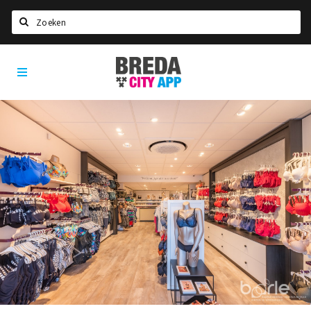
Zoeken
Breda
Home
City
App
Agenda
Deals
Party pics
Nieuws, interviews & blogs
Eten
Drinken
Slapen
Recreatief
Winkels