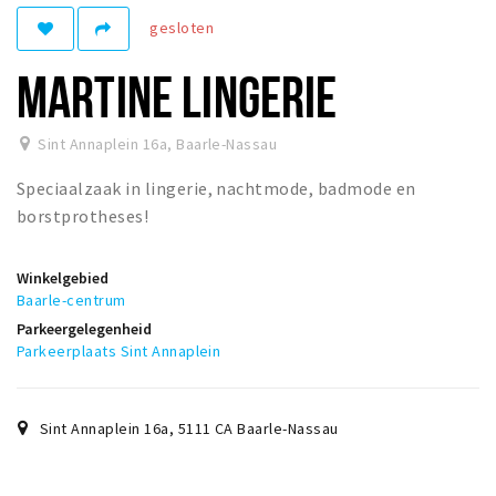
gesloten
Winkelgebieden
Parkeren
MARTINE LINGERIE
Bezienswaardigheden
Sint Annaplein 16a
,
Baarle-Nassau
Musea, theaters & podia
Speciaalzaak in lingerie, nachtmode, badmode en
Uitjes & activiteiten
borstprotheses!
Toeristische routes
Natuurgebieden
Winkelgebied
Baroniepoorten
Baarle-centrum
Parkeergelegenheid
Sport
Parkeerplaats Sint Annaplein
Privacy
Sint Annaplein 16a
,
5111 CA
Baarle-Nassau
Inloggen