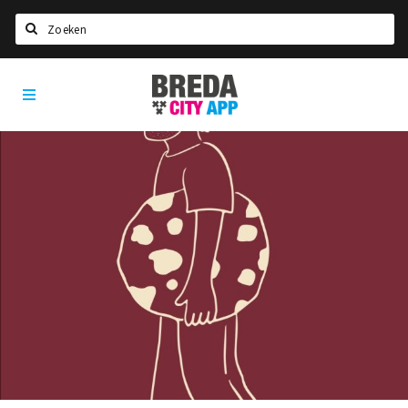
Zoeken
Breda
Home
City
App
Agenda
Deals
Party pics
Nieuws, interviews & blogs
Eten
Drinken
Slapen
Recreatief
Winkels