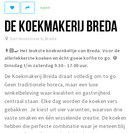
open
Winkelgebieden
Parkeren
DE KOEKMAKERIJ BREDA
Bezienswaardigheden
Sint Annastraat 6
,
Breda
Musea, theaters & podia
👨🏻‍🍳 Het leukste koekwinkeltje van Breda. Voor de
Uitjes & activiteiten
allerlekkerste koeken en écht goeie koffie to go. 🍪
Toeristische routes
Dinsdag t/m zaterdag 9.30 - 17.00 uur.
Natuurgebieden
De Koekmakerij Breda draait volledig om to go.
Baroniepoorten
Geen traditionele horeca, maar een luxe
Sport
winkelbeleving waar kwaliteit en gastvrijheid
centraal staan. Elke dag worden de koeken vers
Privacy
gebakken. Je kiest uit vier varianten, waarvan drie
vaste smaken en één wisselende creatie. De koeken
Inloggen
hebben die perfecte combinatie waar je meteen blij