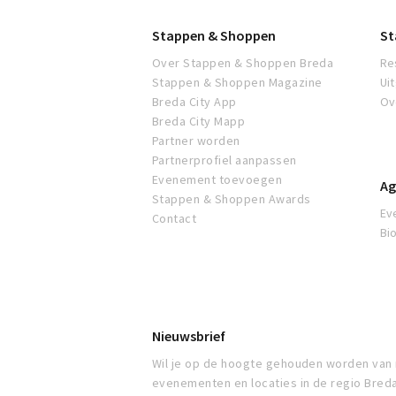
Breda
Stappen & Shoppen
St
Over Stappen & Shoppen Breda
Re
Stappen & Shoppen Magazine
Ui
Breda City App
Ov
Breda City Mapp
Partner worden
Partnerprofiel aanpassen
Evenement toevoegen
Ag
Stappen & Shoppen Awards
Ev
Contact
Bi
Nieuwsbrief
Wil je op de hoogte gehouden worden van
evenementen en locaties in de regio Bred