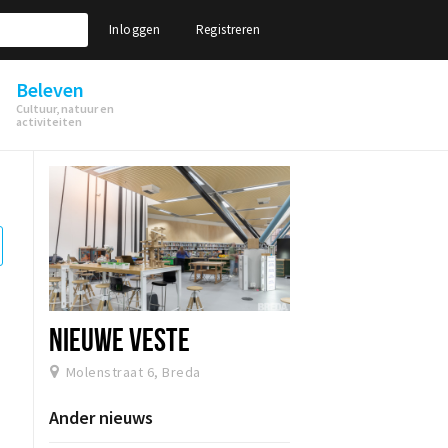
Inloggen
Registreren
Beleven
Cultuur, natuur en
activiteiten
NIEUWE VESTE
Molenstraat 6, Breda
Ander nieuws