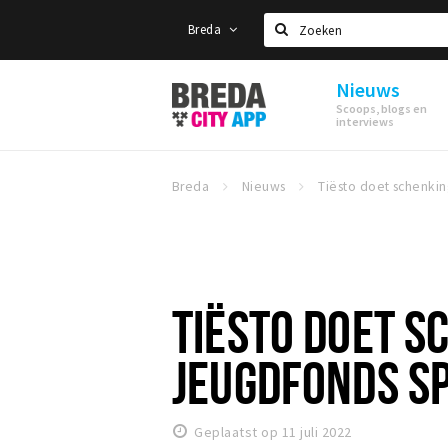
Breda
Zoeken
Nieuws
Stappen
Scoops, blogs en
&
interviews
Shoppen
Breda
Breda
Nieuws
TIËSTO DOET S
JEUGDFONDS S
Geplaatst op 11 juli 2022