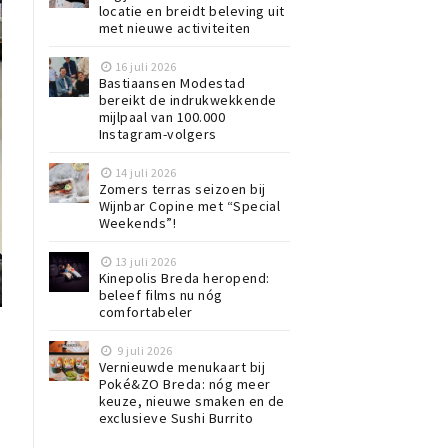
locatie en breidt beleving uit
met nieuwe activiteiten
16 juli 2026
Bastiaansen Modestad
bereikt de indrukwekkende
mijlpaal van 100.000
Instagram-volgers
14 juli 2026
Zomers terras seizoen bij
Wijnbar Copine met “Special
Weekends”!
13 juli 2026
Kinepolis Breda heropend:
beleef films nu nóg
comfortabeler
9 juli 2026
Vernieuwde menukaart bij
Poké&ZO Breda: nóg meer
keuze, nieuwe smaken en de
exclusieve Sushi Burrito