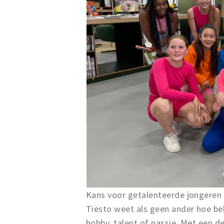
Kans voor getalenteerde jongeren
Tiësto weet als geen ander hoe bela
hobby, talent of passie. Met een d