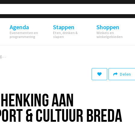
Agenda
Stappen
Shoppen
Evenementen en
Eten, drinken &
Winkels en
programmering
slapen
winkelgebieden
Tiësto doet schenking aan Jeugdfonds Sport & Cultuur Breda
Delen
CHENKING AAN
PORT & CULTUUR BREDA