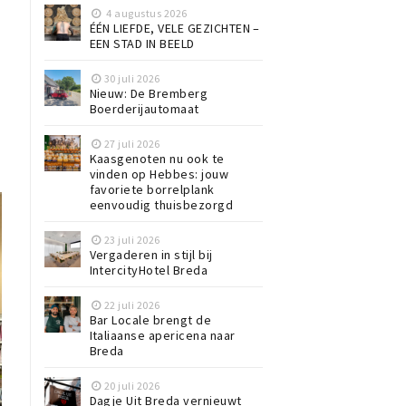
4 augustus 2026
ÉÉN LIEFDE, VELE GEZICHTEN –
EEN STAD IN BEELD
30 juli 2026
Nieuw: De Bremberg
Boerderijautomaat
27 juli 2026
Kaasgenoten nu ook te
vinden op Hebbes: jouw
favoriete borrelplank
eenvoudig thuisbezorgd
23 juli 2026
Vergaderen in stijl bij
IntercityHotel Breda
22 juli 2026
Bar Locale brengt de
Italiaanse apericena naar
Breda
20 juli 2026
Dagje Uit Breda vernieuwt