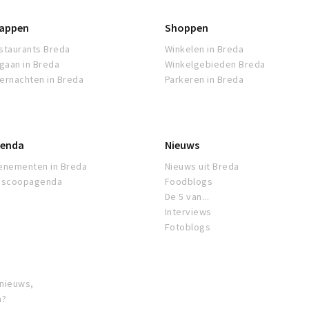
appen
Shoppen
staurants Breda
Winkelen in Breda
tgaan in Breda
Winkelgebieden Breda
ernachten in Breda
Parkeren in Breda
enda
Nieuws
enementen in Breda
Nieuws uit Breda
oscoopagenda
Foodblogs
De 5 van...
Interviews
Fotoblogs
 nieuws,
a?