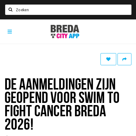
Zoeken
Breda
Home
City
App
Agenda
Deals
Party pics
Nieuws, interviews & blogs
DE AANMELDINGEN ZIJN
Eten
GEOPEND VOOR SWIM TO
Drinken
FIGHT CANCER BREDA
Slapen
2026!
Recreatief
Winkels