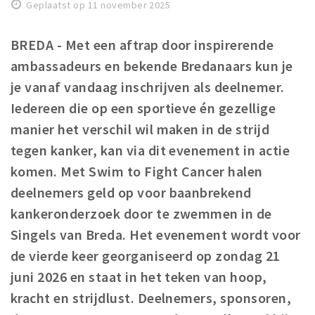
Geplaatst op 11 november 2025
Winkelgebieden
Parkeren
BREDA - Met een aftrap door inspirerende
ambassadeurs en bekende Bredanaars kun je
Bezienswaardigheden
je vanaf vandaag inschrijven als deelnemer.
Musea, theaters & podia
Iedereen die op een sportieve én gezellige
Uitjes & activiteiten
manier het verschil wil maken in de strijd
Toeristische routes
tegen kanker, kan via dit evenement in actie
Natuurgebieden
komen. Met Swim to Fight Cancer halen
deelnemers geld op voor baanbrekend
Baroniepoorten
kankeronderzoek door te zwemmen in de
Sport
Singels van Breda. Het evenement wordt voor
Privacy
de vierde keer georganiseerd op zondag 21
juni 2026 en staat in het teken van hoop,
Inloggen
kracht en strijdlust. Deelnemers, sponsoren,