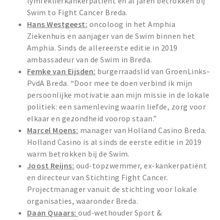
lymfeklierkankerpatiënt en al jaren betrokken bij
Swim to Fight Cancer Breda.
Hans Westgeest:
oncoloog in het Amphia
Ziekenhuis en aanjager van de Swim binnen het
Amphia. Sinds de allereerste editie in 2019
ambassadeur van de Swim in Breda.
Femke van Eijsden:
burgerraadslid van GroenLinks–
PvdA Breda. “Door mee te doen verbind ik mijn
persoonlijke motivatie aan mijn missie in de lokale
politiek: een samenleving waarin liefde, zorg voor
elkaar en gezondheid voorop staan.”
Marcel Moens:
manager van Holland Casino Breda.
Holland Casino is al sinds de eerste editie in 2019
warm betrokken bij de Swim.
Joost Reijns:
oud-topzwemmer, ex-kankerpatiënt
en directeur van Stichting Fight Cancer.
Projectmanager vanuit de stichting voor lokale
organisaties, waaronder Breda.
Daan Quaars:
oud-wethouder Sport &