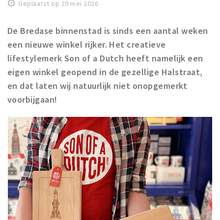
Geplaatst op 29 mei 2026
Winkelgebieden
Parkeren
De Bredase binnenstad is sinds een aantal weken
een nieuwe winkel rijker. Het creatieve
Bezienswaardigheden
lifestylemerk Son of a Dutch heeft namelijk een
Musea, theaters & podia
eigen winkel geopend in de gezellige Halstraat,
en dat laten wij natuurlijk niet onopgemerkt
Uitjes & activiteiten
voorbijgaan!
Toeristische routes
Natuurgebieden
Baroniepoorten
Sport
Privacy
Inloggen