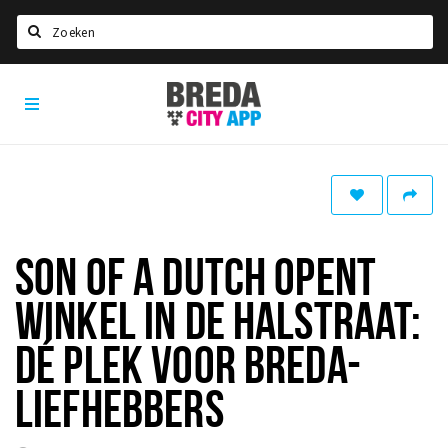
Zoeken
Breda
Home
City
App
Agenda
Deals
Party pics
Nieuws, interviews & blogs
SON OF A DUTCH OPENT
Eten
WINKEL IN DE HALSTRAAT:
Drinken
DÉ PLEK VOOR BREDA-
Slapen
LIEFHEBBERS
Recreatief
Winkels