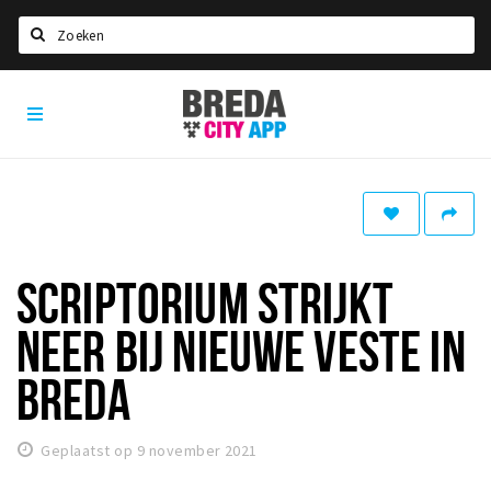
Zoeken
Breda
Home
City
App
Agenda
Deals
Party pics
Nieuws, interviews & blogs
SCRIPTORIUM STRIJKT
Eten
NEER BIJ NIEUWE VESTE IN
Drinken
BREDA
Slapen
Recreatief
Geplaatst op 9 november 2021
Winkels