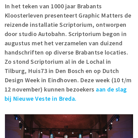
In het teken van 1000 jaar Brabants
Winkelgebieden
Kloosterleven presenteert Graphic Matters de
Parkeren
reizende installatie Scriptorium, ontworpen
door studio Autobahn. Scriptorium begon in
Bezienswaardigheden
augustus met het verzamelen van duizend
Musea, theaters & podia
handschriften op diverse Brabantse locaties.
Uitjes & activiteiten
Zo stond Scriptorium al in de Lochal in
Toeristische routes
Tilburg, Huis73 in Den Bosch en op Dutch
Natuurgebieden
Design Week in Eindhoven. Deze week (10 t/m
Baroniepoorten
12 november) kunnen bezoekers
aan de slag
Sport
bij Nieuwe Veste in Breda.
Privacy
Inloggen