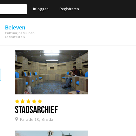
Inloggen
Registreren
Beleven
Cultuur, natuur en
activiteiten
STADSARCHIEF
Parade 10, Breda