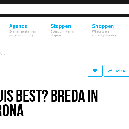
Agenda
Stappen
Shoppen
Evenementen en
Eten, drinken &
Winkels en
programmering
slapen
winkelgebieden
Oost west, thuis best? Breda in tijden van corona
Delen
UIS BEST? BREDA IN
RONA