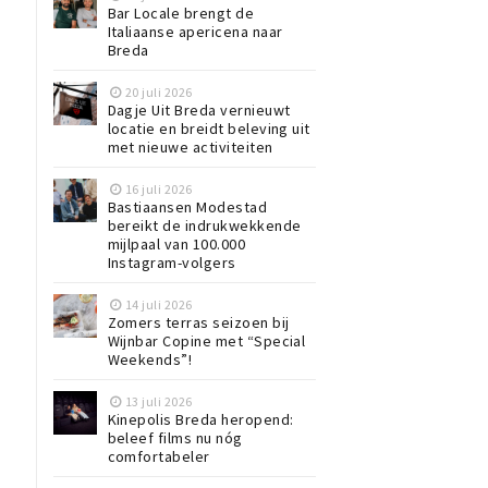
Bar Locale brengt de
Italiaanse apericena naar
Breda
20 juli 2026
Dagje Uit Breda vernieuwt
locatie en breidt beleving uit
met nieuwe activiteiten
16 juli 2026
Bastiaansen Modestad
bereikt de indrukwekkende
mijlpaal van 100.000
Instagram-volgers
14 juli 2026
Zomers terras seizoen bij
Wijnbar Copine met “Special
Weekends”!
13 juli 2026
Kinepolis Breda heropend:
beleef films nu nóg
comfortabeler