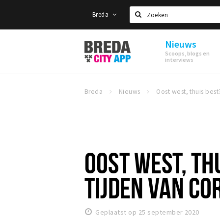
Breda
Zoeken
Nieuws
Stappen
Scoops, blogs en
&
interviews
Shoppen
Breda
Breda
Nieuws
OOST WEST, TH
TIJDEN VAN CO
Geplaatst op 25 september 2020