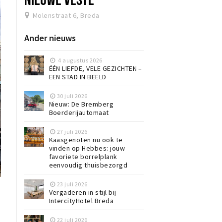
Molenstraat 6, Breda
Ander nieuws
4 augustus 2026
ÉÉN LIEFDE, VELE GEZICHTEN –
EEN STAD IN BEELD
30 juli 2026
Nieuw: De Bremberg
Boerderijautomaat
27 juli 2026
Kaasgenoten nu ook te
vinden op Hebbes: jouw
favoriete borrelplank
eenvoudig thuisbezorgd
23 juli 2026
Vergaderen in stijl bij
IntercityHotel Breda
22 juli 2026