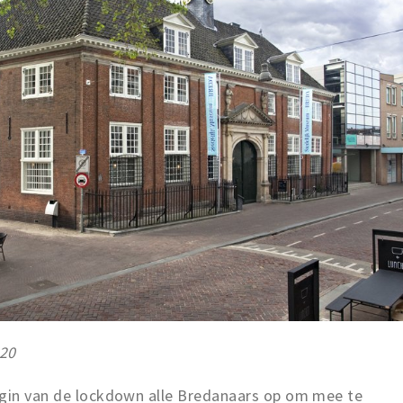
020
egin van de lockdown alle Bredanaars op om mee te