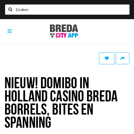
Zoeken
Breda
Home
City
App
Agenda
Deals
Party pics
Nieuws, interviews & blogs
NIEUW! DOMIBO IN
Eten
HOLLAND CASINO BREDA
Drinken
BORRELS, BITES EN
Slapen
SPANNING
Recreatief
Winkels