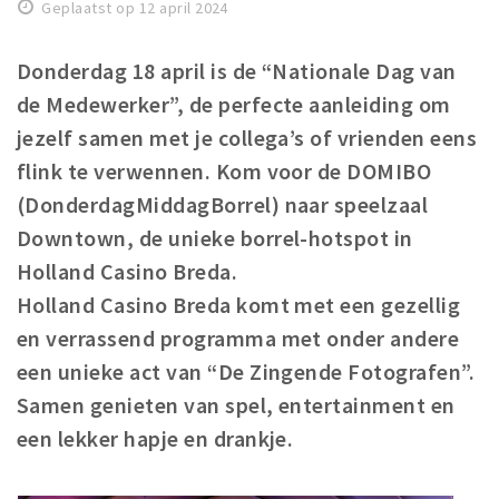
Geplaatst op 12 april 2024
Winkelgebieden
Parkeren
Donderdag 18 april is de “Nationale Dag van
de Medewerker”, de perfecte aanleiding om
Bezienswaardigheden
jezelf samen met je collega’s of vrienden eens
Musea, theaters & podia
flink te verwennen. Kom voor de DOMIBO
Uitjes & activiteiten
(DonderdagMiddagBorrel) naar speelzaal
Toeristische routes
Downtown, de unieke borrel-hotspot in
Natuurgebieden
Holland Casino Breda.
Holland Casino Breda komt met een gezellig
Baroniepoorten
en verrassend programma met onder andere
Sport
een unieke act van “De Zingende Fotografen”.
Privacy
Samen genieten van spel, entertainment en
een lekker hapje en drankje.
Inloggen