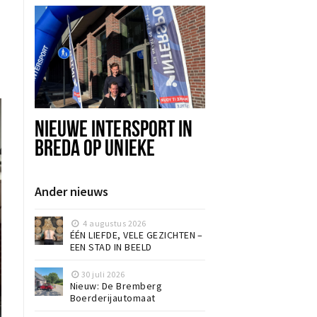
NIEUWE INTERSPORT IN
BREDA OP UNIEKE
LOCATIE: SPORT, ADVIES
EN BELEVING ONDER ÉÉN
Ander nieuws
DAK
4 augustus 2026
ÉÉN LIEFDE, VELE GEZICHTEN –
EEN STAD IN BEELD
30 juli 2026
Nieuw: De Bremberg
Boerderijautomaat