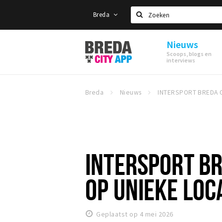
Breda
Zoeken
Nieuws
Stappen
Scoops, blogs en
&
interviews
Shoppen
Breda
Breda
Nieuws
INTERSPORT BR
OP UNIEKE LOCA
Geplaatst op 4 mei 2026