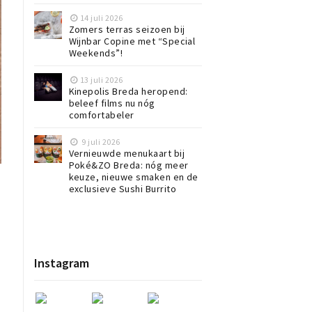
14 juli 2026
Zomers terras seizoen bij
Wijnbar Copine met “Special
Weekends”!
13 juli 2026
Kinepolis Breda heropend:
beleef films nu nóg
comfortabeler
9 juli 2026
Vernieuwde menukaart bij
Poké&ZO Breda: nóg meer
keuze, nieuwe smaken en de
exclusieve Sushi Burrito
Instagram