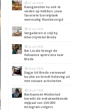
27 juli 2026
Kaasgenoten nu ook te
vinden op Hebbes: jouw
favoriete borrelplank
eenvoudig thuisbezorgd
23 juli 2026
Vergaderen in stijl bij
IntercityHotel Breda
22 juli 2026
Bar Locale brengt de
Italiaanse apericena naar
Breda
20 juli 2026
Dagje Uit Breda vernieuwt
locatie en breidt beleving uit
met nieuwe activiteiten
16 juli 2026
Bastiaansen Modestad
bereikt de indrukwekkende
mijlpaal van 100.000
Instagram-volgers