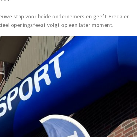
euwe stap voor beide ondernemers en geeft Breda er
icieel openingsfeest volgt op een later moment.