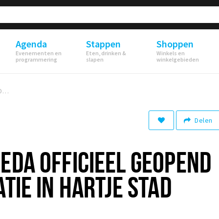
Agenda
Stappen
Shoppen
Evenementen en
Eten, drinken &
Winkels en
programmering
slapen
winkelgebieden
INTERSPORT BREDA OFFICIEEL GEOPEND OP UNIEKE LOCATIE IN HARTJE STAD
Delen
EDA OFFICIEEL GEOPEND
TIE IN HARTJE STAD