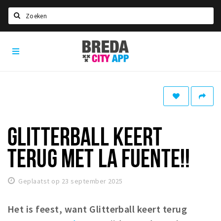
Zoeken
Breda
Home
City
App
Agenda
Deals
Party pics
Nieuws, interviews & blogs
GLITTERBALL KEERT
Eten
TERUG MET LA FUENTE!!
Drinken
Slapen
Geplaatst op 23 september 2025
Recreatief
Het is feest, want Glitterball keert terug
Winkels