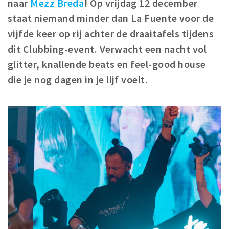
naar
Mezz Breda
! Op vrijdag 12 december
Winkelgebieden
staat niemand minder dan La Fuente voor de
Parkeren
vijfde keer op rij achter de draaitafels tijdens
dit Clubbing-event. Verwacht een nacht vol
Bezienswaardigheden
glitter, knallende beats en feel-good house
Musea, theaters & podia
die je nog dagen in je lijf voelt.
Uitjes & activiteiten
Toeristische routes
Natuurgebieden
Baroniepoorten
Sport
Privacy
Inloggen