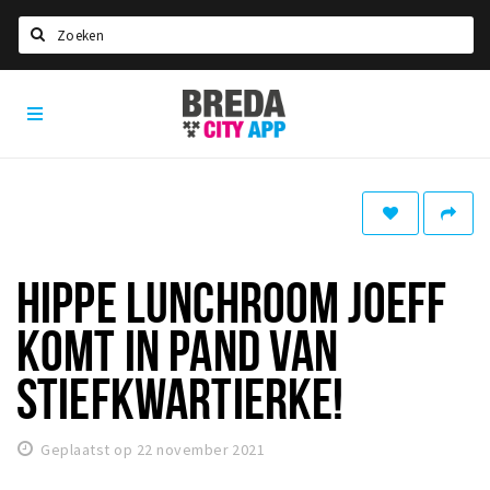
Zoeken
Breda
Home
City
App
Agenda
Deals
Party pics
Nieuws, interviews & blogs
HIPPE LUNCHROOM JOEFF
Eten
KOMT IN PAND VAN
Drinken
STIEFKWARTIERKE!
Slapen
Recreatief
Geplaatst op 22 november 2021
Winkels