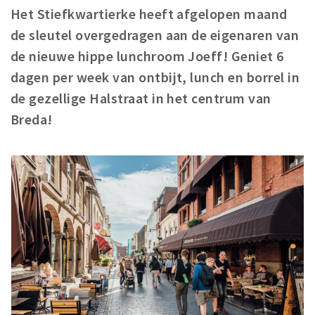
Het Stiefkwartierke heeft afgelopen maand
Winkelgebieden
de sleutel overgedragen aan de eigenaren van
Parkeren
de nieuwe hippe lunchroom Joeff! Geniet 6
dagen per week van ontbijt, lunch en borrel in
Bezienswaardigheden
de gezellige Halstraat in het centrum van
Musea, theaters & podia
Breda!
Uitjes & activiteiten
Toeristische routes
Natuurgebieden
Baroniepoorten
Sport
Privacy
Inloggen