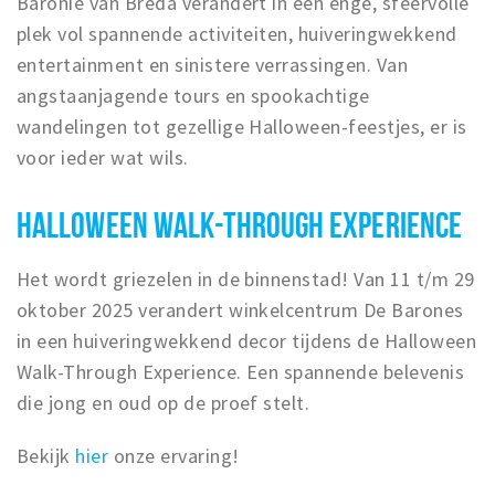
Baronie van Breda verandert in een enge, sfeervolle
Winkelgebieden
plek vol spannende activiteiten, huiveringwekkend
entertainment en sinistere verrassingen. Van
Parkeren
angstaanjagende tours en spookachtige
Bezienswaardigheden
wandelingen tot gezellige Halloween-feestjes, er is
voor ieder wat wils.
Musea, theaters & podia
Uitjes & activiteiten
HALLOWEEN WALK-THROUGH EXPERIENCE
Toeristische routes
Natuurgebieden
Het wordt griezelen in de binnenstad! Van 11 t/m 29
Baroniepoorten
oktober 2025 verandert winkelcentrum De Barones
Sport
in een huiveringwekkend decor tijdens de Halloween
Walk-Through Experience. Een spannende belevenis
Privacy
die jong en oud op de proef stelt.
Inloggen
Bekijk
hier
onze ervaring!