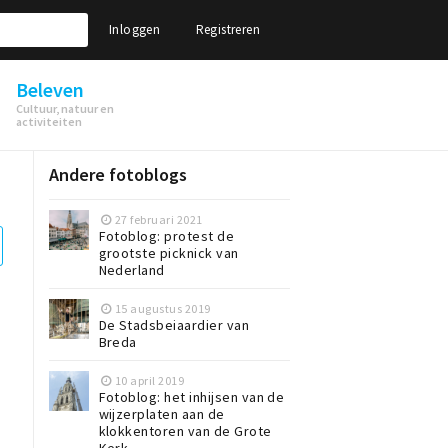
Inloggen
Registreren
Beleven
Cultuur, natuur en
activiteiten
Andere fotoblogs
27 februari 2021
Fotoblog: protest de
grootste picknick van
Nederland
15 augustus 2019
De Stadsbeiaardier van
Breda
10 april 2019
Fotoblog: het inhijsen van de
wijzerplaten aan de
klokkentoren van de Grote