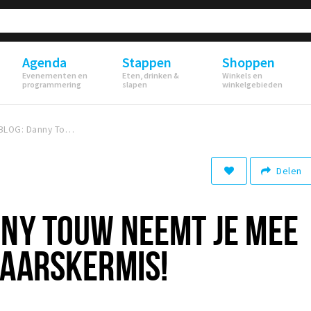
Agenda
Stappen
Shoppen
Evenementen en
Eten, drinken &
Winkels en
programmering
slapen
winkelgebieden
FOTOBLOG: Danny Touw neemt je mee naar de voorjaarskermis!
Delen
NNY TOUW NEEMT JE MEE
JAARSKERMIS!