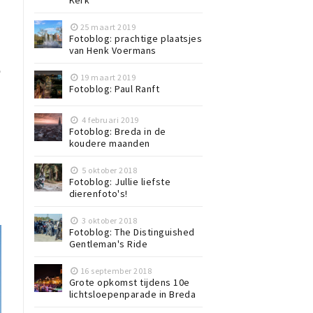
Kerk
25 maart 2019
Fotoblog: prachtige plaatsjes
van Henk Voermans
e
19 maart 2019
Fotoblog: Paul Ranft
4 februari 2019
Fotoblog: Breda in de
koudere maanden
5 oktober 2018
Fotoblog: Jullie liefste
dierenfoto's!
3 oktober 2018
Fotoblog: The Distinguished
Gentleman's Ride
16 september 2018
Grote opkomst tijdens 10e
lichtsloepenparade in Breda