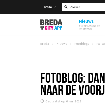
Breda
Zoeken
Nieuws
Stappen
Scoops, blogs en
&
interviews
Shoppen
Breda
Breda
Nieuws
Fotoblogs
FOTOBLOG: DA
NAAR DE VOOR
Geplaatst op 6 juni 2018