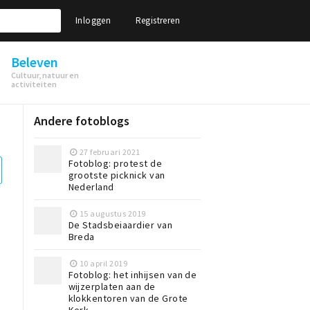
Inloggen
Registreren
Beleven
Cultuur, natuur en
activiteiten
Andere fotoblogs
27 februari 2021
Fotoblog: protest de
grootste picknick van
Nederland
15 augustus 2019
De Stadsbeiaardier van
Breda
10 april 2019
Fotoblog: het inhijsen van de
wijzerplaten aan de
klokkentoren van de Grote