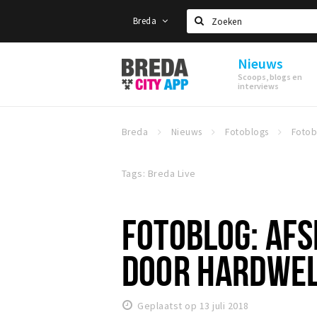
Breda
Zoeken
Nieuws
Stappen
Scoops, blogs en
&
interviews
Shoppen
Breda
Breda
Nieuws
Fotoblogs
Tags: Breda Live
FOTOBLOG: AFS
DOOR HARDWE
Geplaatst op 13 juli 2018