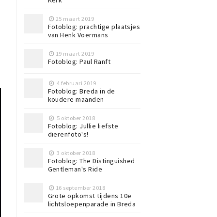
Kerk
25 maart 2019
Fotoblog: prachtige plaatsjes
van Henk Voermans
19 maart 2019
Fotoblog: Paul Ranft
4 februari 2019
Fotoblog: Breda in de
koudere maanden
5 oktober 2018
Fotoblog: Jullie liefste
dierenfoto's!
3 oktober 2018
Fotoblog: The Distinguished
Gentleman's Ride
16 september 2018
Grote opkomst tijdens 10e
lichtsloepenparade in Breda