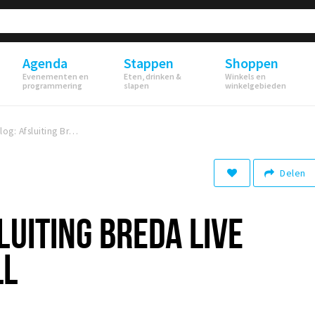
Agenda
Stappen
Shoppen
Evenementen en
Eten, drinken &
Winkels en
programmering
slapen
winkelgebieden
Fotoblog: Afsluiting Breda Live door Hardwell
Delen
LUITING BREDA LIVE
LL