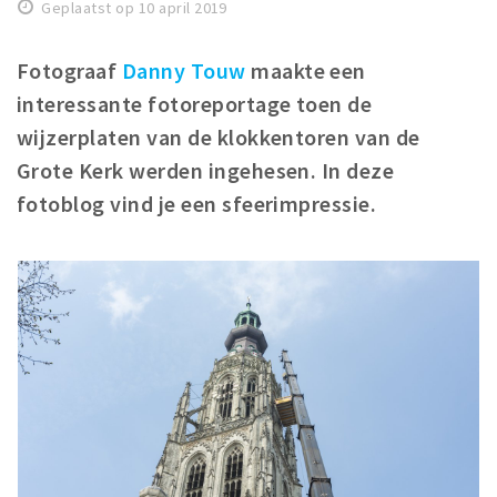
Geplaatst op 10 april 2019
Winkelgebieden
Parkeren
Fotograaf
Danny Touw
maakte een
interessante fotoreportage toen de
Bezienswaardigheden
wijzerplaten van de klokkentoren van de
Musea, theaters & podia
Grote Kerk werden ingehesen. In deze
Uitjes & activiteiten
fotoblog vind je een sfeerimpressie.
Toeristische routes
Natuurgebieden
Baroniepoorten
Sport
Privacy
Inloggen