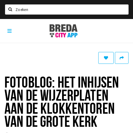
Zoeken
Breda
Home
City
App
Agenda
Deals
Party pics
Nieuws, interviews & blogs
FOTOBLOG: HET INHIJSEN
Eten
VAN DE WIJZERPLATEN
Drinken
AAN DE KLOKKENTOREN
Slapen
VAN DE GROTE KERK
Recreatief
Winkels