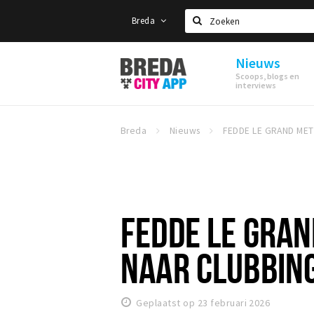
Breda
Zoeken
Nieuws
Stappen
Scoops, blogs en
&
interviews
Shoppen
Breda
Breda
Nieuws
FEDDE LE GRAN
NAAR CLUBBIN
Geplaatst op 23 februari 2026