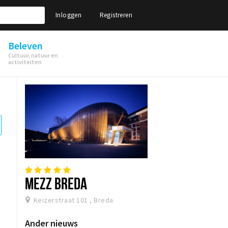
Inloggen
Registreren
Beleven
Cultuur, natuur en
activiteiten
MEZZ BREDA
Keizerstraat 101 , Breda
Ander nieuws