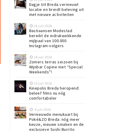
Dagje Uit Breda vernieuwt
locatie en breidt beleving uit
met nieuwe activiteiten
16 juli 2026
Bastiaansen Modestad
bereikt de indrukwekkende
mijlpaal van 100.000
Instagram-volgers
14 juli 2026
Zomers terras seizoen bij
Wijnbar Copine met “Special
Weekends”!
13 juli 2026
Kinepolis Breda heropend:
beleef films nu nóg
comfortabeler
9 juli 2026
Vernieuwde menukaart bij
Poké&ZO Breda: nóg meer
keuze, nieuwe smaken en de
exclusieve Sushi Burrito