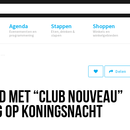
Agenda
Stappen
Shoppen
Evenementen en
Eten, drinken &
Winkels en
programmering
slapen
winkelgebieden
FEDDE LE GRAND MET “CLUB NOUVEAU” NAAR CLUBBING OP KONINGSNACHT
Delen
D MET “CLUB NOUVEAU”
G OP KONINGSNACHT