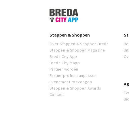
Stappen
&
Shoppen
Breda
Stappen & Shoppen
St
Over Stappen & Shoppen Breda
Re
Stappen & Shoppen Magazine
Ui
Breda City App
Ov
Breda City Mapp
Partner worden
Partnerprofiel aanpassen
Evenement toevoegen
Ag
Stappen & Shoppen Awards
Ev
Contact
Bi