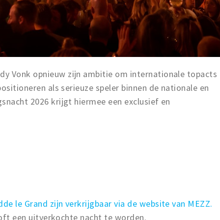
y Vonk opnieuw zijn ambitie om internationale topacts
ositioneren als serieuze speler binnen de nationale en
snacht 2026 krijgt hiermee een exclusief en
de le Grand zijn verkrijgbaar via de website van MEZZ.
ooft een uitverkochte nacht te worden.