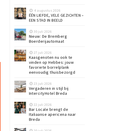
4 augustus 2026
ÉÉN LIEFDE, VELE GEZICHTEN –
EEN STAD IN BEELD
30 juli 2026
Nieuw: De Bremberg
Boerderijautomaat
27 juli 2026
Kaasgenoten nu ook te
vinden op Hebbes: jouw
favoriete borrelplank
eenvoudig thuisbezorgd
23 juli 2026
Vergaderen in stijl bij
IntercityHotel Breda
22 juli 2026
Bar Locale brengt de
Italiaanse apericena naar
Breda
20 juli 2026