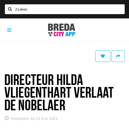
Zoeken
Breda
Home
City
App
Agenda
Deals
Party pics
Nieuws, interviews & blogs
DIRECTEUR HILDA
Eten
VLIEGENTHART VERLAAT
Drinken
DE NOBELAER
Slapen
Recreatief
Geplaatst op 13 mei 2022
Winkels