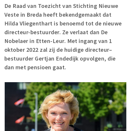
De Raad van Toezicht van Stichting Nieuwe
Winkelgebieden
Veste in Breda heeft bekendgemaakt dat
Parkeren
Hilda Vliegenthart is benoemd tot de nieuwe
directeur-bestuurder. Ze verlaat dan De
Bezienswaardigheden
Nobelaer in Etten-Leur. Met ingang van 1
Musea, theaters & podia
oktober 2022 zal zij de huidige directeur–
Uitjes & activiteiten
bestuurder Gertjan Endedijk opvolgen, die
Toeristische routes
dan met pensioen gaat.
Natuurgebieden
Baroniepoorten
Sport
Privacy
Inloggen