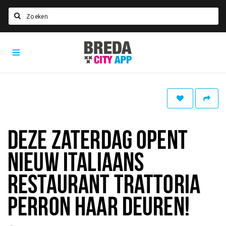
Zoeken
Breda
Home
City
App
Agenda
Deals
Party pics
Nieuws, interviews & blogs
DEZE ZATERDAG OPENT
Eten
NIEUW ITALIAANS
Drinken
RESTAURANT TRATTORIA
Slapen
PERRON HAAR DEUREN!
Recreatief
Winkels