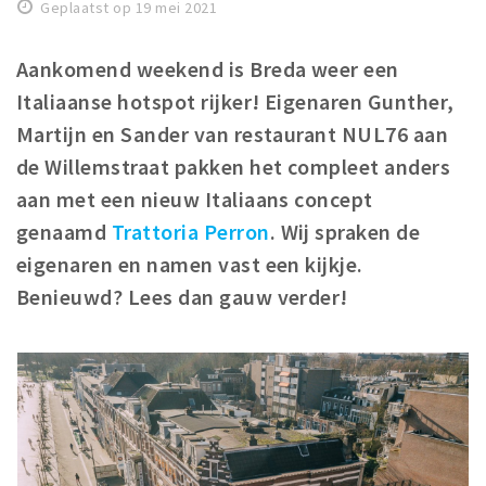
Geplaatst op 19 mei 2021
Winkelgebieden
Parkeren
Aankomend weekend is Breda weer een
Italiaanse hotspot rijker!
Eigenaren Gunther,
Bezienswaardigheden
Martijn en Sander van restaurant NUL76 aan
Musea, theaters & podia
de Willemstraat pakken het compleet anders
Uitjes & activiteiten
aan met een nieuw Italiaans concept
Toeristische routes
genaamd
Trattoria Perron
.
Wij
spraken de
Natuurgebieden
eigenaren en namen vast een kijkje.
Benieuwd? Lees dan gauw verder!
Baroniepoorten
Sport
Privacy
Inloggen