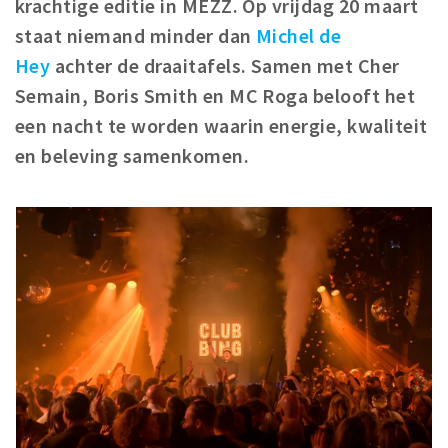
krachtige editie in MEZZ. Op vrijdag 20 maart
Winkelgebieden
staat niemand minder dan
Michel de
Parkeren
Hey
achter de draaitafels. Samen met Cher
Semain, Boris Smith en MC Roga belooft het
Bezienswaardigheden
een nacht te worden waarin energie, kwaliteit
Musea, theaters & podia
en beleving samenkomen.
Uitjes & activiteiten
Toeristische routes
Natuurgebieden
Baroniepoorten
Sport
Privacy
Inloggen