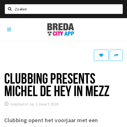
Zoeken
Breda
Home
City
App
Agenda
Deals
Party pics
Nieuws, interviews & blogs
CLUBBING PRESENTS
Eten
MICHEL DE HEY IN MEZZ
Drinken
Slapen
Geplaatst op 2 maart 2026
Recreatief
Clubbing opent het voorjaar met een
Winkels