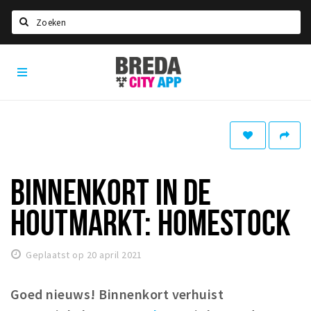
Zoeken
Breda
Home
City
App
Agenda
Deals
Party pics
Nieuws, interviews & blogs
BINNENKORT IN DE
Eten
HOUTMARKT: HOMESTOCK
Drinken
Slapen
Geplaatst op 20 april 2021
Recreatief
Goed nieuws! Binnenkort verhuist
Winkels