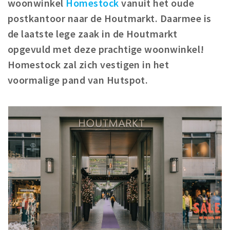
woonwinkel
Homestock
vanuit het oude
Winkelgebieden
postkantoor naar de Houtmarkt. Daarmee is
Parkeren
de laatste lege zaak in de Houtmarkt
opgevuld met deze prachtige woonwinkel!
Bezienswaardigheden
Homestock zal zich vestigen in het
Musea, theaters & podia
voormalige pand van Hutspot.
Uitjes & activiteiten
Toeristische routes
Natuurgebieden
Baroniepoorten
Sport
Privacy
Inloggen